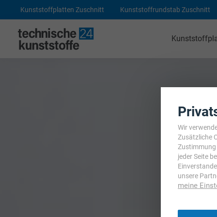
Kunststoffplatten Zuschnitt
Kunststoffrundstab Zuschnitt
Kunststoffpl
Technische Kunststoffe
POM-C Platten
PA 6 Platten
Privat
ABS Platten
Wir verwende
Zusätzliche 
PE 1000 Platten
Zustimmung j
jeder Seite 
PEEK Platten
Einverstande
unsere Partn
POM-C Blaue Platten
meine Einst
PF CC 201 - HGW 2082