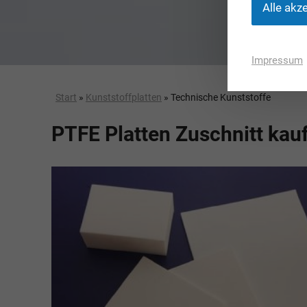
Alle akz
PET Platten kaufen
PA6.6 Platten
Impressum
PE 500 Platten
PCTFE Platten
Start
»
Kunststoffplatten
» Technische Kunststoffe
PTFE Platten
PTFE Platten Zuschnitt kau
POLYCASA Hips Platten