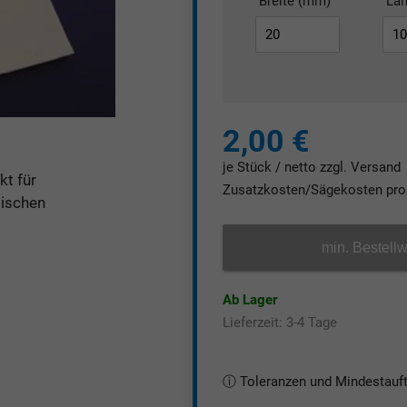
Breite (mm)
Lä
2,00 €
je Stück / netto zzgl. Versand
kt für
Zusatzkosten/Sägekosten pro 
ischen
min. Bestellw
Ab Lager
Lieferzeit: 3-4 Tage
ⓘ Toleranzen und Mindestauf
Tol. Plattenzuschnitte: Stär