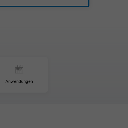
 und Breite gesägt 0 |+3 mm
ärke / Ø herstellblank (nach
 | +3%, Breite 0 | +4%
IN EN 15860 &
N 2768-m.
beträgt 30,00 €- (je Position 5,00 €) *
Anwendungen