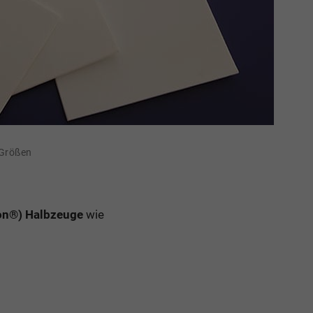
 Größen
on®) Halbzeuge
wie