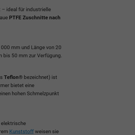
 ideal für industrielle
naue
PTFE Zuschnitte nach
s 1000 mm und Länge von 20
m bis 50 mm zur Verfügung.
ls
Teflon®
bezeichnet) ist
ymer bietet eine
 einen hohen Schmelzpunkt
 elektrische
erem
Kunststoff
weisen sie