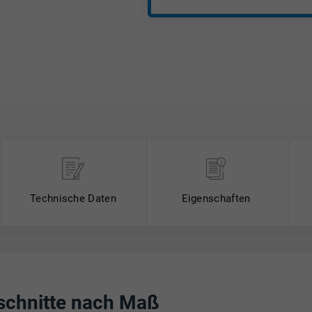
Herstellertoleranz)*, Länge
Tol. Platten / Rundstäbe: St
Herstellertoleranz)*, Länge 0
Hinweis: Halbzeuge gem. D
Zeichnungsteile gem. DIN E
* Unser Mindestauftragswert 
Technische Daten
Eigenschaften
schnitte nach Maß