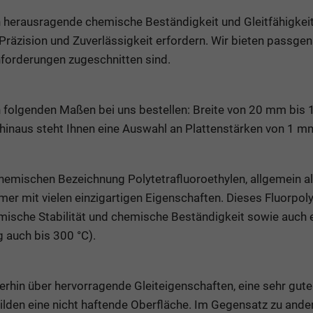
 herausragende chemische Beständigkeit und Gleitfähigkeit –
räzision und Zuverlässigkeit erfordern. Wir bieten passge
Anforderungen zugeschnitten sind.
in folgenden Maßen bei uns bestellen: Breite von 20 mm bi
inaus steht Ihnen eine Auswahl an Plattenstärken von 1 m
hemischen Bezeichnung Polytetrafluoroethylen, allgemein a
lymer mit vielen einzigartigen Eigenschaften. Dieses Fluorpol
mische Stabilität und chemische Beständigkeit sowie auch
g auch bis 300 °C).
rhin über hervorragende Gleiteigenschaften, eine sehr gute
ilden eine nicht haftende Oberfläche. Im Gegensatz zu and