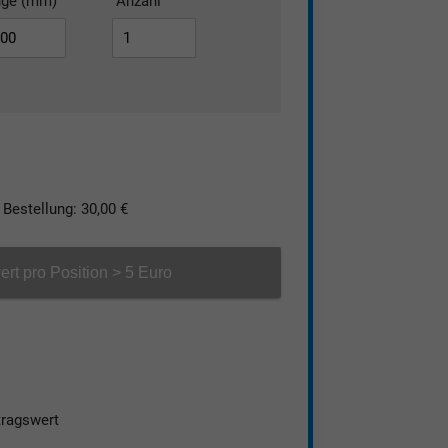
nge (mm)
Anzahl
Bestellung: 30,00 €
ert pro Position > 5 Euro
tragswert
ke herstellblank (nach