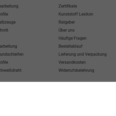
earbeitung
Zertifikate
ofile
Kunststoff Lexikon
albzeuge
Ratgeber
hnitt
Über uns
Häufige Fragen
arbeitung
Bestellablauf
Rundschleifen
Lieferung und Verpackung
ofile
Versandkosten
chweißdraht
Widerrufsbelehrung
BW-Kunststoffe e.K - alle Rechte vorbehalten