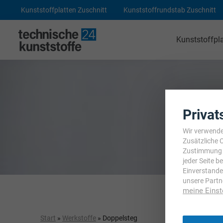
Kunststoffplatten Zuschnitt
Kunststoffrundstab Zuschnitt
Kunststoffpl
Technische Kunststoffe
POM-C Platten
PA 6 Platten
Privat
ABS Platten
Wir verwende
Zusätzliche 
PE 1000 Platten
Zustimmung j
jeder Seite 
PEEK Platten
Einverstande
unsere Partn
POM-C Blaue Platten
meine Einst
PF CC 201 - HGW 2082
Start
»
Werkstoffe
» Doppelsteg