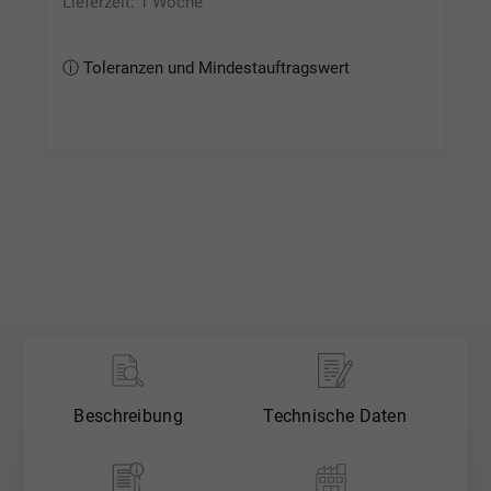
Lieferzeit: 1 Woche
ⓘ Toleranzen und Mindestauftragswert
Tol. Plattenzuschnitte: Stärke herstellblank (nach
Herstellertoleranz)*, Länge und Breite gesägt 0
|+3 mm
Tol. Platten / Rundstäbe: Stärke / Ø herstellblank
(nach Herstellertoleranz)*, Länge 0 | +3%, Breite 0
| +4%
Hinweis: Halbzeuge gem. DIN EN 15860 &
Zeichnungsteile gem. DIN EN 2768-m.
* Unser Mindestauftragswert beträgt 30,00 € - (je
Position 5,00 €) *
Beschreibung
Technische Daten