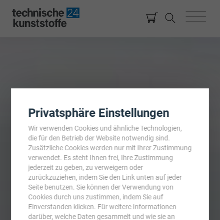
Privatsphäre Einstellungen
Wir verwenden Cookies und ähnliche Technologien,
die für den Betrieb der Website notwendig sind.
Zusätzliche Cookies werden nur mit Ihrer Zustimmung
verwendet. Es steht Ihnen frei, Ihre Zustimmung
jederzeit zu geben, zu verweigern oder
zurückzuziehen, indem Sie den Link unten auf jeder
Seite benutzen. Sie können der Verwendung von
Cookies durch uns zustimmen, indem Sie auf
Einverstanden klicken. Für weitere Informationen
darüber, welche Daten gesammelt und wie sie an