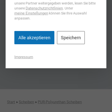
unsere Partner weitergegeben werden, lesen Sie bitte
Datenschutzrichtlinien
unsere
. Unter
meine Einstellungen
können Sie Ihre Auswahl
anpassen.
Alle akzeptieren
Speichern
Impressum
Start
»
Scheiben
»
PUR-Polyurethan Scheiben