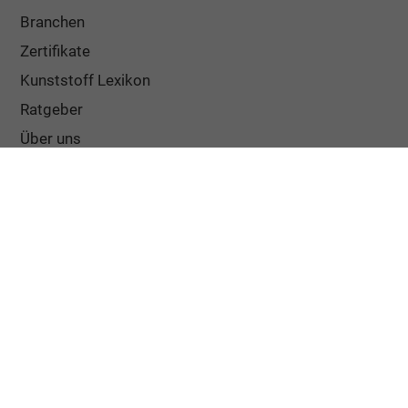
Branchen
Zertifikate
Kunststoff Lexikon
Ratgeber
Über uns
Häufige Fragen
Bestellablauf
Lieferung und Verpackung
Versandkosten
Widerrufsbelehrung