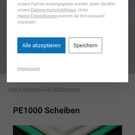
unsere Partner weitergegeben werden, lesen Sie bitte
Datenschutzrichtlinien
unsere
. Unter
meine Einstellungen
können Sie Ihre Auswahl
anpassen.
Alle akzeptieren
Speichern
Impressum
Start
»
Scheiben
»
PE1000 Scheiben
PE1000 Scheiben