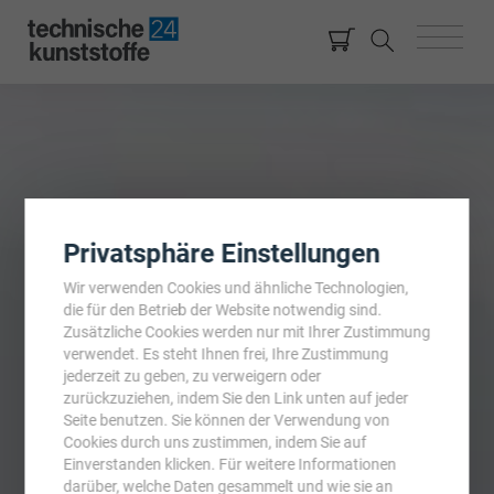
Privatsphäre Einstellungen
Wir verwenden Cookies und ähnliche Technologien,
die für den Betrieb der Website notwendig sind.
Zusätzliche Cookies werden nur mit Ihrer Zustimmung
verwendet. Es steht Ihnen frei, Ihre Zustimmung
jederzeit zu geben, zu verweigern oder
zurückzuziehen, indem Sie den Link unten auf jeder
Seite benutzen. Sie können der Verwendung von
Cookies durch uns zustimmen, indem Sie auf
Einverstanden klicken. Für weitere Informationen
darüber, welche Daten gesammelt und wie sie an