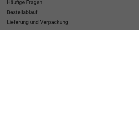
Häufige Fragen
Bestellablauf
Lieferung und Verpackung
Versandkosten
Widerrufsbelehrung
Google Bewertung
5/5
Sehr gut
✔ Schnelle Lieferung
✔ Zuschnitt auf Maß