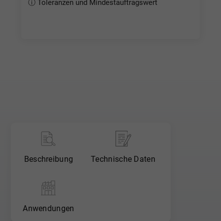
ⓘ Toleranzen und Mindestauftragswert
Tol. Plattenzuschnitte: Stärke herstellblank (nach
Herstellertoleranz)*, Länge und Breite gesägt 0
|+3 mm
Tol. Platten / Rundstäbe: Stärke / Ø herstellblank
(nach Herstellertoleranz)*, Länge 0 | +3%, Breite 0
| +4%
Hinweis: Halbzeuge gem. DIN EN 15860 &
Zeichnungsteile gem. DIN EN 2768-m.
* Unser Mindestauftragswert beträgt 30,00 € - (je
Position 5,00 €) *
Beschreibung
Technische Daten
Anwendungen