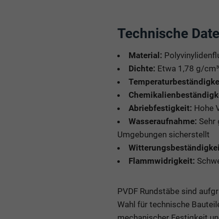
Technische Date
Material:
Polyvinylidenfl
Dichte:
Etwa 1,78 g/cm³
Temperaturbeständigkei
Chemikalienbeständigke
Abriebfestigkeit:
Hohe Ve
Wasseraufnahme:
Sehr 
Umgebungen sicherstellt
Witterungsbeständigkei
Flammwidrigkeit:
Schwe
PVDF Rundstäbe sind aufgr
Wahl für technische Bautei
mechanischer Festigkeit und