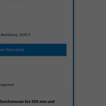
Bestellung: 30,00 €
den Warenkorb
tragswert
ke herstellblank (nach
 und Breite gesägt 0 |+3 mm
ärke / Ø herstellblank (nach
Durchmesser bis 500 mm und
 | +3%, Breite 0 | +4%