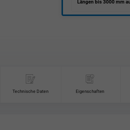
Längen bis 3000 mm au
Hinweis: Halbzeuge gem. DI
DIN EN 2768-m.
* Unser Mindestauftragswert 
Technische Daten
Eigenschaften