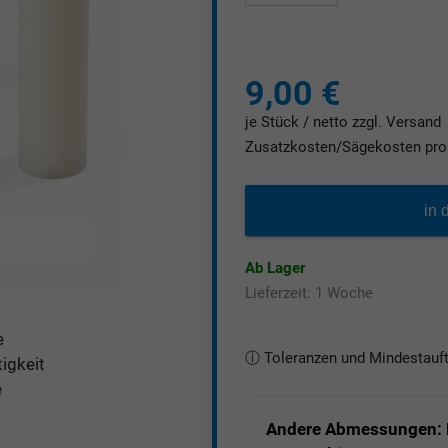
9,00 €
je Stück / netto zzgl. Versand
Zusatzkosten/Sägekosten pro 
in 
Ab Lager
Lieferzeit: 1 Woche
e
ⓘ Toleranzen und Mindestauf
igkeit
Tol. Plattenzuschnitte: Stär
e
Herstellertoleranz)*, Länge
Tol. Platten / Rundstäbe: St
Andere Abmessungen: 
Herstellertoleranz)*, Länge 0