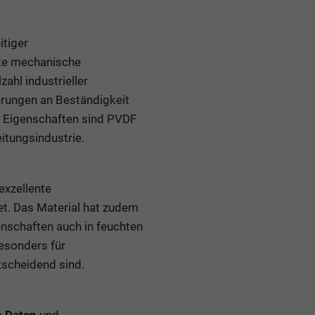
itiger
ute mechanische
ahl industrieller
erungen an Beständigkeit
r Eigenschaften sind PVDF
itungsindustrie.
 exzellente
et. Das Material hat zudem
enschaften auch in feuchten
esonders für
tscheidend sind.