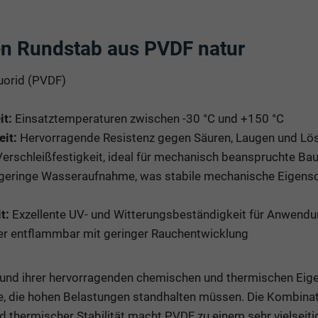
n Rundstab aus PVDF natur
uorid (PVDF)
t:
Einsatztemperaturen zwischen -30 °C und +150 °C
it:
Hervorragende Resistenz gegen Säuren, Laugen und Lö
rschleißfestigkeit, ideal für mechanisch beanspruchte Bau
geringe Wasseraufnahme, was stabile mechanische Eigensch
t:
Exzellente UV- und Witterungsbeständigkeit für Anwend
r entflammbar mit geringer Rauchentwicklung
und ihrer hervorragenden chemischen und thermischen Eige
le, die hohen Belastungen standhalten müssen. Die Kombinat
 thermischer Stabilität macht PVDF zu einem sehr vielseiti