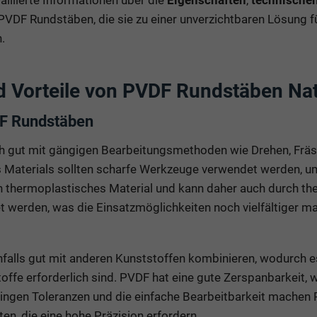
aillierte Informationen über die
Eigenschaften
,
technische
VDF Rundstäben, die sie zu einer unverzichtbaren Lösung für 
.
d Vorteile von PVDF Rundstäben Na
F Rundstäben
 gut mit gängigen Bearbeitungsmethoden wie Drehen, Fräs
s Materials sollten scharfe Werkzeuge verwendet werden, u
ein thermoplastisches Material und kann daher auch durch t
 werden, was die Einsatzmöglichkeiten noch vielfältiger ma
enfalls gut mit anderen Kunststoffen kombinieren, wodurch 
offe erforderlich sind. PVDF hat eine gute Zerspanbarkeit, w
eringen Toleranzen und die einfache Bearbeitbarkeit machen
n, die eine hohe Präzision erfordern.