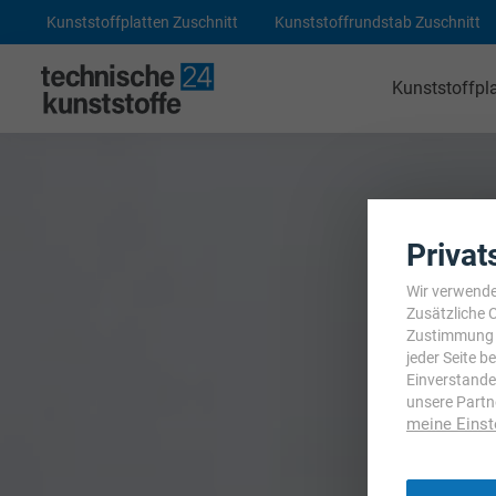
Kunststoffplatten Zuschnitt
Kunststoffrundstab Zuschnitt
Kunststoffpl
Technische Kunststoffe
POM-C Platten
PA 6 Platten
Privat
ABS Platten
Wir verwende
Zusätzliche 
PE 1000 Platten
Zustimmung j
jeder Seite 
PEEK Platten
Einverstande
unsere Partn
POM-C Blaue Platten
meine Einst
PF CC 201 - HGW 2082