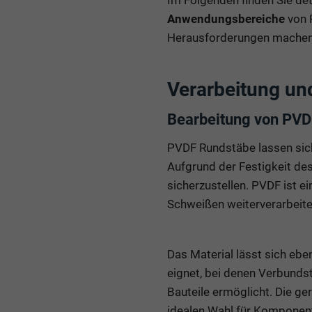
Im Folgenden finden Sie det
Anwendungsbereiche
von P
Herausforderungen machen
Verarbeitung un
Bearbeitung von PVD
PVDF Rundstäbe lassen sich
Aufgrund der Festigkeit de
sicherzustellen. PVDF ist 
Schweißen weiterverarbeitet
Das Material lässt sich eb
eignet, bei denen Verbundst
Bauteile ermöglicht. Die g
idealen Wahl für Komponente