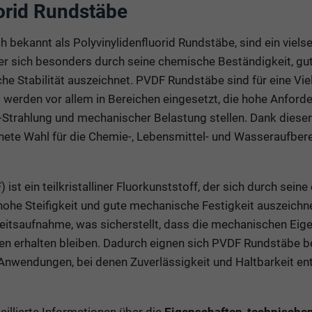
uorid Rundstäbe
ch bekannt als Polyvinylidenfluorid Rundstäbe, sind ein vielse
er sich besonders durch seine chemische Beständigkeit, g
e Stabilität auszeichnet. PVDF Rundstäbe sind für eine Vielz
erden vor allem in Bereichen eingesetzt, die hohe Anford
Strahlung und mechanischer Belastung stellen. Dank diese
ete Wahl für die Chemie-, Lebensmittel- und Wasseraufbere
ist ein teilkristalliner Fluorkunststoff, der sich durch seine
hohe Steifigkeit und gute mechanische Festigkeit auszeichn
keitsaufnahme, was sicherstellt, dass die mechanischen Eig
n erhalten bleiben. Dadurch eignen sich PVDF Rundstäbe b
Anwendungen, bei denen Zuverlässigkeit und Haltbarkeit en