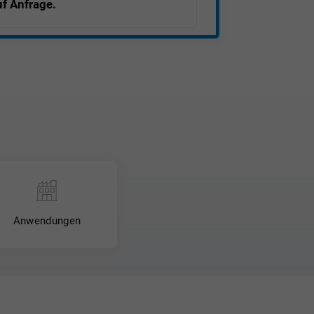
f Anfrage.
N EN 15860 & Zeichnungsteile gem.
beträgt 30,00 €- (je Position 5,00 €) *
Anwendungen