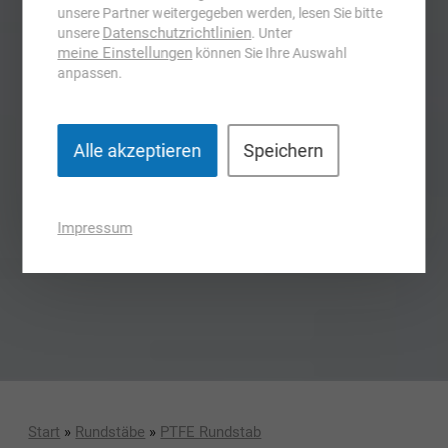
unsere Partner weitergegeben werden, lesen Sie bitte
Datenschutzrichtlinien
unsere
. Unter
meine Einstellungen
können Sie Ihre Auswahl
anpassen.
Alle akzeptieren
Speichern
Impressum
Start
»
Rundstäbe
»
PTFE Rundstab