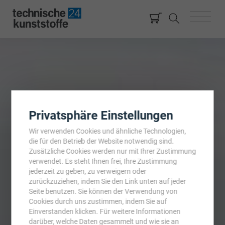
Privatsphäre Einstellungen
Wir verwenden Cookies und ähnliche Technologien,
die für den Betrieb der Website notwendig sind.
Zusätzliche Cookies werden nur mit Ihrer Zustimmung
verwendet. Es steht Ihnen frei, Ihre Zustimmung
jederzeit zu geben, zu verweigern oder
zurückzuziehen, indem Sie den Link unten auf jeder
Seite benutzen. Sie können der Verwendung von
Cookies durch uns zustimmen, indem Sie auf
Einverstanden klicken. Für weitere Informationen
darüber, welche Daten gesammelt und wie sie an