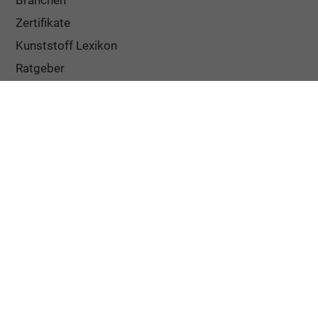
Zertifikate
Kunststoff Lexikon
Ratgeber
Über uns
Häufige Fragen
Bestellablauf
Lieferung und Verpackung
Versandkosten
Widerrufsbelehrung