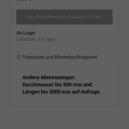
min. Bestellwert pro Position > 5 Euro
Ab Lager
Lieferzeit: 3-4 Tage
ⓘ Toleranzen und Mindestauftragswert
Tol. Plattenzuschnitte: Stärke herstellblank
(nach Herstellertoleranz)*, Länge und Breite
gesägt 0 |+3 mm
Andere Abmessungen:
Tol. Platten / Rundstäbe: Stärke / Ø
Durchmesser bis 500 mm und
herstellblank (nach Herstellertoleranz)*,
Längen bis 3000 mm auf Anfrage.
Länge 0 | +3%, Breite 0 | +4%
Hinweis: Halbzeuge gem. DIN EN 15860 &
Zeichnungsteile gem. DIN EN 2768-m.
* Unser Mindestauftragswert beträgt 30,00 €-
(je Position 5,00 €) *