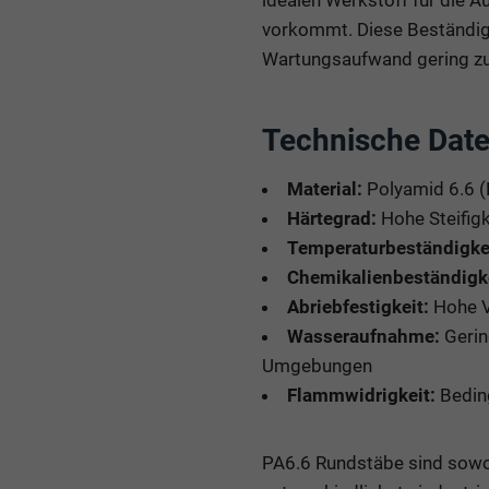
vorkommt. Diese Beständigke
Wartungsaufwand gering zu
Technische Date
Material:
Polyamid 6.6 (
Härtegrad:
Hohe Steifigk
Temperaturbeständigkei
Chemikalienbeständigke
Abriebfestigkeit:
Hohe Ve
Wasseraufnahme:
Gerin
Umgebungen
Flammwidrigkeit:
Bedin
PA6.6 Rundstäbe sind sowohl