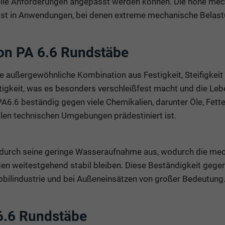
ielle Anforderungen angepasst werden können. Die hohe mech
bst in Anwendungen, bei denen extreme mechanische Belastu
on PA 6.6 Rundstäbe
 außergewöhnliche Kombination aus Festigkeit, Steifigkeit 
tigkeit, was es besonders verschleißfest macht und die Leb
PA6.6 beständig gegen viele Chemikalien, darunter Öle, Fett
llen technischen Umgebungen prädestiniert ist.
 durch seine geringe Wasseraufnahme aus, wodurch die me
n weitestgehend stabil bleiben. Diese Beständigkeit gegen
bilindustrie und bei Außeneinsätzen von großer Bedeutung
.6 Rundstäbe