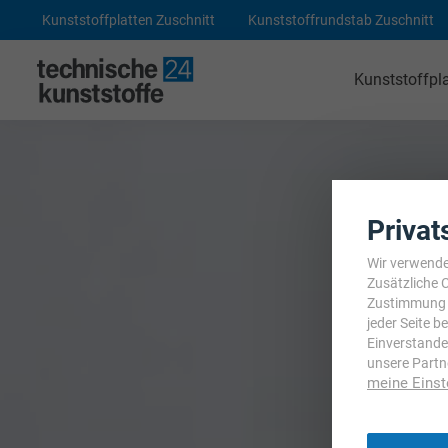
Kunststoffplatten Zuschnitt
Kunststoffrundstab Zuschnitt
Kunststoffpl
Technische Kunststoffe
POM-C Platten
PA 6 Platten
Privat
ABS Platten
Wir verwende
Zusätzliche 
PE 1000 Platten
Zustimmung j
jeder Seite 
PEEK Platten
Einverstande
unsere Partn
POM-C Blaue Platten
meine Einst
PF CC 201 - HGW 2082