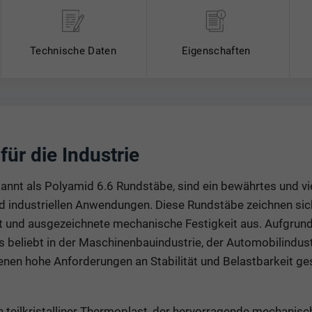
Technische Daten
Eigenschaften
ür die Industrie
kannt als Polyamid 6.6 Rundstäbe, sind ein bewährtes und vie
nd industriellen Anwendungen. Diese Rundstäbe zeichnen sic
it und ausgezeichnete mechanische Festigkeit aus. Aufgrund
beliebt in der Maschinenbauindustrie, der Automobilindust
enen hohe Anforderungen an Stabilität und Belastbarkeit ges
n teilkristalliner Thermoplast, der hervorragende mechanisc