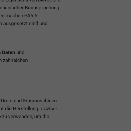
echanischer Beanspruchung
ften machen PA6.6
n ausgesetzt sind und
n Daten
und
n zahlreichen
 Dreh- und Fräsmaschinen
t die Herstellung präziser
e zu verwenden, um die