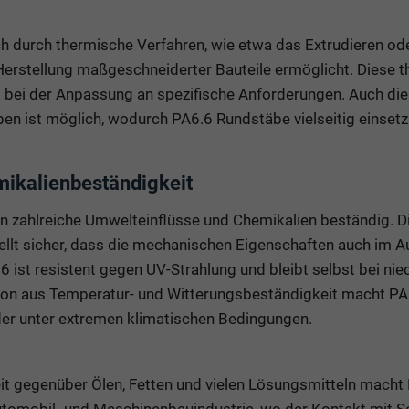
h durch thermische Verfahren, wie etwa das Extrudieren ode
 Herstellung maßgeschneiderter Bauteile ermöglicht. Diese 
tät bei der Anpassung an spezifische Anforderungen. Auch di
en ist möglich, wodurch PA6.6 Rundstäbe vielseitig einsetz
mikalienbeständigkeit
 zahlreiche Umwelteinflüsse und Chemikalien beständig. D
ellt sicher, dass die mechanischen Eigenschaften auch im A
6 ist resistent gegen UV-Strahlung und bleibt selbst bei ni
on aus Temperatur- und Witterungsbeständigkeit macht PA6
er unter extremen klimatischen Bedingungen.
t gegenüber Ölen, Fetten und vielen Lösungsmitteln macht
Automobil- und Maschinenbauindustrie, wo der Kontakt mit S