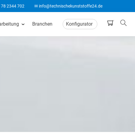
178 2344 702
✉ info@technischekunststoffe24.de
arbeitung
Branchen
Konfigurator
tten
CNC Frästeile
ten
Wasserstrahlschneiden
ten
CO2 Laserschneiden
n
CNC Drehteile
matten
Biegeteile aus Kunststoff
Acrylglas Bearbeitung
ten
ABS Laserteile
Spitzenlos Rundschleifen