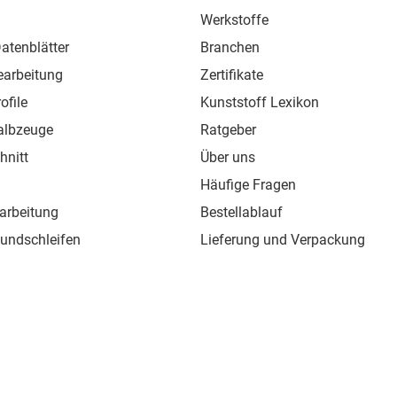
Werkstoffe
atenblätter
Branchen
earbeitung
Zertifikate
ofile
Kunststoff Lexikon
albzeuge
Ratgeber
hnitt
Über uns
Häufige Fragen
arbeitung
Bestellablauf
Rundschleifen
Lieferung und Verpackung
ofile
Versandkosten
chweißdraht
Widerrufsbelehrung