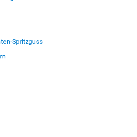
en-Spritzguss
rn