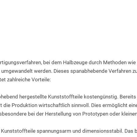
Rundstab aus PET natur
Teflon-PTFE Scheiben
Silikonschnur
HPL Platten
Rundstab aus POM-H natur
Polyethylen - PE Scheiben
Bakelit Platten
Rundstab aus PVDF natur
PUR-Polyurethan Scheiben
Aluverbundplatten
Rundstab aus ABS natur
SBR Gummi Scheiben
PVC-Hartschaum Platten
Polypropylen Rundstab
Filzscheiben
PETG Platten
ertigungsverfahren, bei dem Halbzeuge durch Methoden wie 
Rundstab HGW 2088
Polycarbonat Scheiben
le umgewandelt werden. Dieses spanabhebende Verfahren zur
tet zahlreiche Vorteile:
Rundstab Acrylglas
PCTFE-Rundstab
hebend hergestellte Kunststoffteile kostengünstig. Bereits 
PVC-Hart Rundstab
t die Produktion wirtschaftlich sinnvoll. Dies ermöglicht eine 
nsbesondere bei der Herstellung von Prototypen oder kleinen
Rundstab aus PC farblos
Polyurethan Rundstab
 Kunststoffteile spannungsarm und dimensionsstabil. Das be