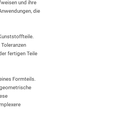
weisen und ihre 
Anwendungen, die 
nststoffteile. 
Toleranzen 
r fertigen Teile 
ines Formteils. 
geometrische 
ese 
mplexere 