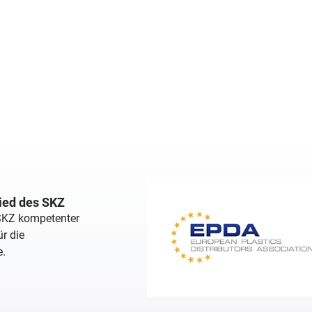
lied des SKZ
 SKZ kompetenter
r die
e.