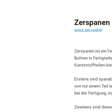
PET Platten kaufen
PA6.6 Platten
Zerspanen
PE 500 Platten
zurück zum Lexikon
PCTFE Platten
PTFE Platten
Zerspanen ist ein F
POLYCASA Hips Platten
Bohren in Fertigtei
Kunststoffteilen bie
Erstens sind spanab
von nur einem Teil is
bei der Fertigung, i
Zweitens sind diese