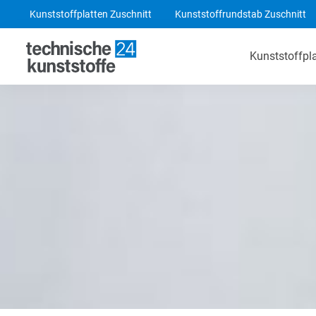
Kunststoffplatten Zuschnitt
Kunststoffrundstab Zuschnitt
Kunststoffpl
Technische Kunststoffe
POM-C Platten
PA 6 Platten
ABS Platten
PE 1000 Platten
PEEK Platten
POM-C Blaue Platten
PF CC 201 - HGW 2082