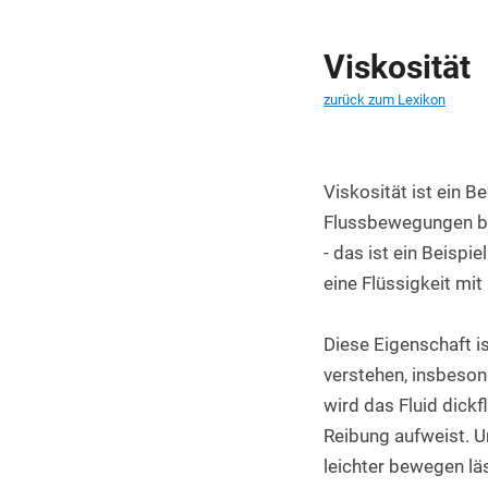
PET Platten kaufen
PA6.6 Platten
Viskosität
zurück zum Lexikon
PE 500 Platten
PCTFE Platten
Viskosität ist ein B
PTFE Platten
Flussbewegungen besc
POLYCASA Hips Platten
- das ist ein Beispi
eine Flüssigkeit mit 
Diese Eigenschaft i
verstehen, insbesond
wird das Fluid dick
Reibung aufweist. Um
leichter bewegen l