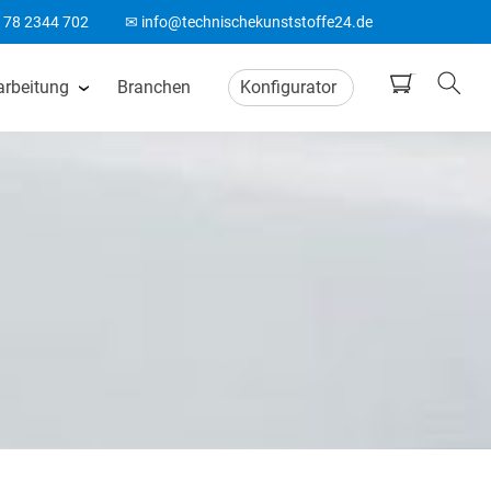
178 2344 702
✉ info@technischekunststoffe24.de
arbeitung
Branchen
Konfigurator
tten
CNC Frästeile
ten
Wasserstrahlschneiden
ten
CO2 Laserschneiden
n
CNC Drehteile
matten
Biegeteile aus Kunststoff
Acrylglas Bearbeitung
ten
ABS Laserteile
Spitzenlos Rundschleifen