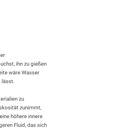
Industrieller 3D Druck
er 
uchst, ihn zu gießen 
Seite wäre Wasser 
 lässt.
rialien zu 
skosität zunimmt, 
ine höhere innere 
eren Fluid, das sich 