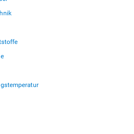
hnik
tstoffe
ne
ngstemperatur