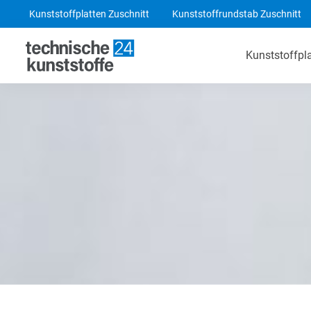
Kunststoffplatten Zuschnitt
Kunststoffrundstab Zuschnitt
Kunststoffpl
Technische Kunststoffe
POM-C Platten
PA 6 Platten
ABS Platten
PE 1000 Platten
PEEK Platten
POM-C Blaue Platten
PF CC 201 - HGW 2082