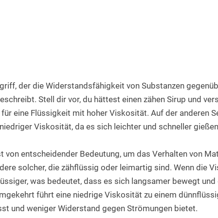
Rundstab aus PET natur
Teflon-PTFE Scheiben
Silikonschnur
HPL Platten
Rundstab aus POM-H natur
Polyethylen - PE Scheiben
Bakelit Platten
Rundstab aus PVDF natur
PUR-Polyurethan Scheiben
Aluverbundplatten
Rundstab aus ABS natur
SBR Gummi Scheiben
PVC-Hartschaum Platten
egriff, der die Widerstandsfähigkeit von Substanzen gegenüb
Polypropylen Rundstab
Filzscheiben
PETG Platten
hreibt. Stell dir vor, du hättest einen zähen Sirup und vers
Rundstab HGW 2088
Polycarbonat Scheiben
el für eine Flüssigkeit mit hoher Viskosität. Auf der anderen 
Rundstab Acrylglas
niedriger Viskosität, da es sich leichter und schneller gießen
PCTFE-Rundstab
st von entscheidender Bedeutung, um das Verhalten von Mate
PVC-Hart Rundstab
ere solcher, die zähflüssig oder leimartig sind. Wenn die Vi
flüssiger, was bedeutet, dass es sich langsamer bewegt und e
Rundstab aus PC farblos
gekehrt führt eine niedrige Viskosität zu einem dünnflüssig
Polyurethan Rundstab
ässt und weniger Widerstand gegen Strömungen bietet.