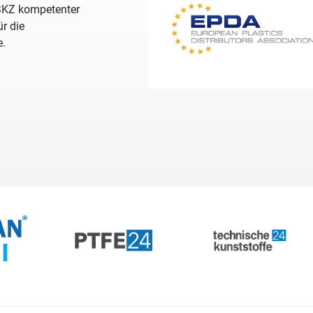
 SKZ kompetenter
r die
e.