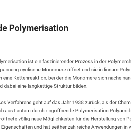
Rundstab aus PET natur
Teflon-PTFE Scheiben
Silikonschnur
HPL Platten
Rundstab aus POM-H natur
Polyethylen - PE Scheiben
Bakelit Platten
de Polymerisation
Rundstab aus PVDF natur
PUR-Polyurethan Scheiben
Aluverbundplatten
Rundstab aus ABS natur
SBR Gummi Scheiben
PVC-Hartschaum Platten
Polypropylen Rundstab
Filzscheiben
PETG Platten
ymerisation ist ein faszinierender Prozess in der Polymerch
Rundstab HGW 2088
Polycarbonat Scheiben
pannung cyclische Monomere öffnet und sie in lineare Poly
Rundstab Acrylglas
h eine Kettenreaktion, bei der die Monomere sich nacheinand
 dabei eine langkettige Struktur bilden.
PCTFE-Rundstab
PVC-Hart Rundstab
es Verfahrens geht auf das Jahr 1938 zurück, als der Chemi
ch aus Lactam durch ringöffnende Polymerisation Polyamide 
Rundstab aus PC farblos
öffnete völlig neue Möglichkeiten für die Herstellung von P
Polyurethan Rundstab
Eigenschaften und hat seither zahlreiche Anwendungen in v