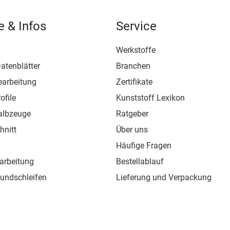
e & Infos
Service
Werkstoffe
atenblätter
Branchen
earbeitung
Zertifikate
ofile
Kunststoff Lexikon
albzeuge
Ratgeber
hnitt
Über uns
Häufige Fragen
arbeitung
Bestellablauf
Rundschleifen
Lieferung und Verpackung
ofile
Versandkosten
chweißdraht
Widerrufsbelehrung