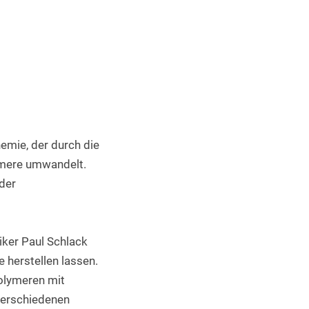
Industrieller 3D Druck
emie, der durch die 
mere umwandelt. 
er 
ker Paul Schlack 
herstellen lassen. 
olymeren mit 
erschiedenen 