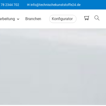
178 2344 702
✉ info@technischekunststoffe24.de
arbeitung
Branchen
Konfigurator
tten
CNC Frästeile
ten
Wasserstrahlschneiden
ten
CO2 Laserschneiden
n
CNC Drehteile
matten
Biegeteile aus Kunststoff
Acrylglas Bearbeitung
ten
ABS Laserteile
Spitzenlos Rundschleifen