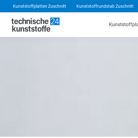
Kunststoffplatten Zuschnitt
Kunststoffrundstab Zuschnitt
Kunststoffpl
Technische Kunststoffe
POM-C Platten
PA 6 Platten
ABS Platten
PE 1000 Platten
PEEK Platten
POM-C Blaue Platten
PF CC 201 - HGW 2082