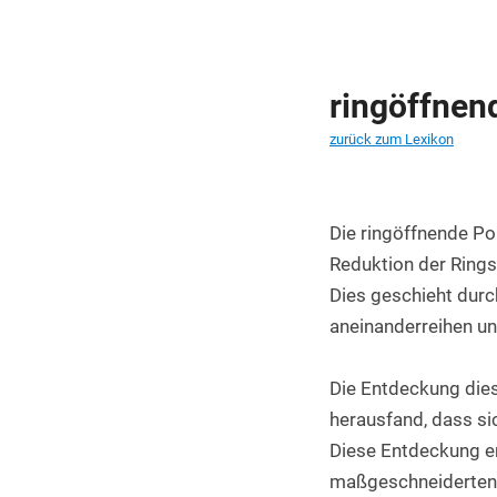
PET Platten kaufen
PA6.6 Platten
ringöffnen
PE 500 Platten
zurück zum Lexikon
PCTFE Platten
PTFE Platten
Die ringöffnende Pol
POLYCASA Hips Platten
Reduktion der Rings
Dies geschieht durc
aneinanderreihen und
Die Entdeckung dies
herausfand, dass si
Diese Entdeckung er
maßgeschneiderten 