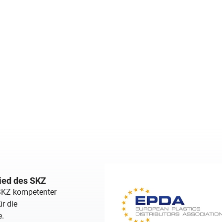
lied des SKZ
 SKZ kompetenter
r die
e.