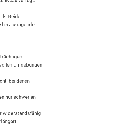
tsniveau verfügt.
rk. Beide 
e herausragende 
trächtigen.
hsvollen Umgebungen
cht, bei denen
ien nur schwer an
hr widerstandsfähig
längert.