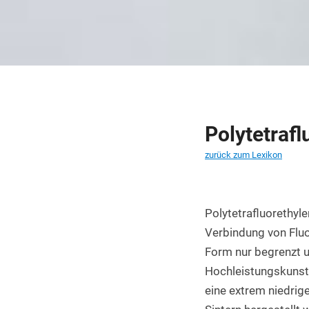
PET Platten kaufen
PA6.6 Platten
PE 500 Platten
PCTFE Platten
PTFE Platten
Polytetrafl
POLYCASA Hips Platten
zurück zum Lexikon
Polytetrafluorethylen
Verbindung von Fluo
Form nur begrenzt un
Hochleistungskunst
eine extrem niedrige