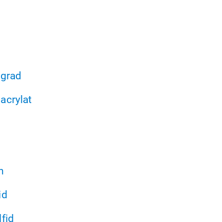
sgrad
acrylat
n
id
fid