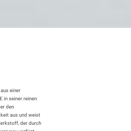
Industrieller 3D Druck
aus einer 
n seiner reinen 
er den 
eit aus und weist 
rkstoff, der durch 