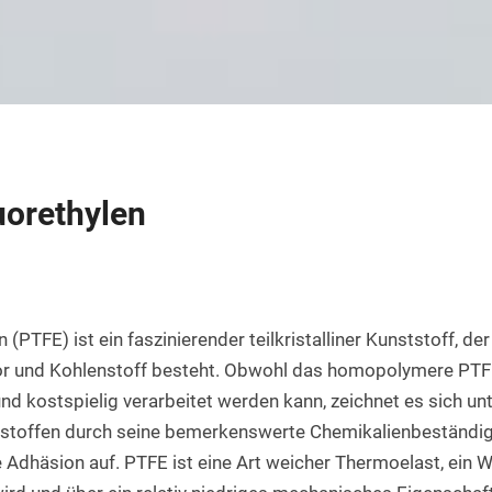
Rundstab aus PET natur
Teflon-PTFE Scheiben
Silikonschnur
HPL Platten
Rundstab aus POM-H natur
Polyethylen - PE Scheiben
Bakelit Platten
Rundstab aus PVDF natur
PUR-Polyurethan Scheiben
Aluverbundplatten
Rundstab aus ABS natur
SBR Gummi Scheiben
PVC-Hartschaum Platten
Polypropylen Rundstab
Filzscheiben
uorethylen
PETG Platten
Rundstab HGW 2088
Polycarbonat Scheiben
Rundstab Acrylglas
PCTFE-Rundstab
 (PTFE) ist ein faszinierender teilkristalliner Kunststoff, der 
r und Kohlenstoff besteht. Obwohl das homopolymere PTFE i
PVC-Hart Rundstab
d kostspielig verarbeitet werden kann, zeichnet es sich unt
Rundstab aus PC farblos
stoffen durch seine bemerkenswerte Chemikalienbeständigk
 Adhäsion auf. PTFE ist eine Art weicher Thermoelast, ein We
Polyurethan Rundstab