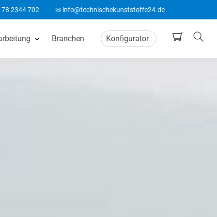
178 2344 702
✉ info@technischekunststoffe24.de
arbeitung
Branchen
Konfigurator
tten
CNC Frästeile
ten
Wasserstrahlschneiden
ten
CO2 Laserschneiden
n
CNC Drehteile
matten
Biegeteile aus Kunststoff
Acrylglas Bearbeitung
ten
ABS Laserteile
Spitzenlos Rundschleifen