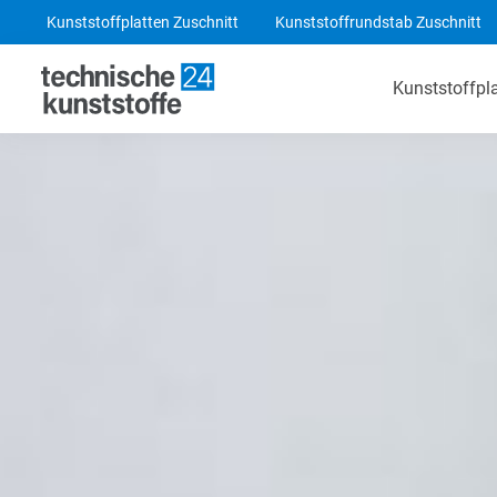
Kunststoffplatten Zuschnitt
Kunststoffrundstab Zuschnitt
Kunststoffpl
Technische Kunststoffe
POM-C Platten
PA 6 Platten
ABS Platten
PE 1000 Platten
PEEK Platten
POM-C Blaue Platten
PF CC 201 - HGW 2082