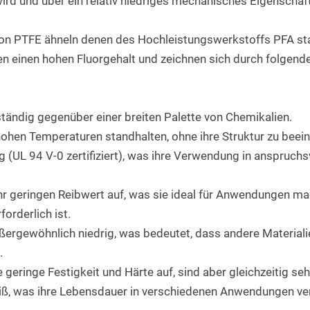
wird und über ein relativ niedriges mechanisches Eigenschaf
on PTFE ähneln denen des Hochleistungswerkstoffs PFA sta
en einen hohen Fluorgehalt und zeichnen sich durch folgend
ständig gegenüber einer breiten Palette von Chemikalien.
ohen Temperaturen standhalten, ohne ihre Struktur zu beein
g (UL 94 V-0 zertifiziert), was ihre Verwendung in anspruc
hr geringen Reibwert auf, was sie ideal für Anwendungen ma
orderlich ist.
ußergewöhnlich niedrig, was bedeutet, dass andere Material
.
 geringe Festigkeit und Härte auf, sind aber gleichzeitig se
iß, was ihre Lebensdauer in verschiedenen Anwendungen ver