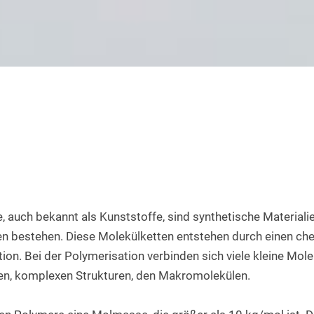
Rundstab aus PET natur
Teflon-PTFE Scheiben
Silikonschnur
HPL Platten
Rundstab aus POM-H natur
Polyethylen - PE Scheiben
Bakelit Platten
Rundstab aus PVDF natur
PUR-Polyurethan Scheiben
Aluverbundplatten
Rundstab aus ABS natur
SBR Gummi Scheiben
PVC-Hartschaum Platten
Polypropylen Rundstab
Filzscheiben
PETG Platten
Rundstab HGW 2088
Polycarbonat Scheiben
Rundstab Acrylglas
PCTFE-Rundstab
 auch bekannt als Kunststoffe, sind synthetische Materialien
n bestehen. Diese Molekülketten entstehen durch einen ch
PVC-Hart Rundstab
on. Bei der Polymerisation verbinden sich viele kleine Mole
Rundstab aus PC farblos
n, komplexen Strukturen, den Makromolekülen.
Polyurethan Rundstab