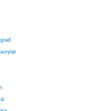
sgrad
acrylat
n
id