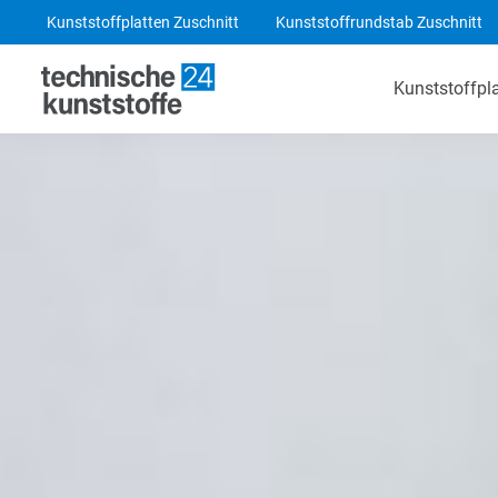
Kunststoffplatten Zuschnitt
Kunststoffrundstab Zuschnitt
Kunststoffpl
Technische Kunststoffe
POM-C Platten
PA 6 Platten
ABS Platten
PE 1000 Platten
PEEK Platten
POM-C Blaue Platten
PF CC 201 - HGW 2082