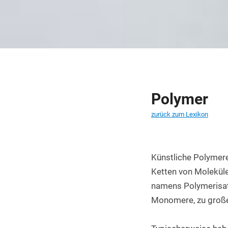
PET Platten kaufen
PA6.6 Platten
PE 500 Platten
PCTFE Platten
PTFE Platten
Polymer
POLYCASA Hips Platten
zurück zum Lexikon
Künstliche Polymere,
Ketten von Moleküle
namens Polymerisati
Monomere, zu große