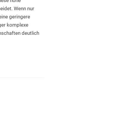
iese hohe 
eidet. Wenn nur 
ine geringere 
er komplexe 
schaften deutlich 