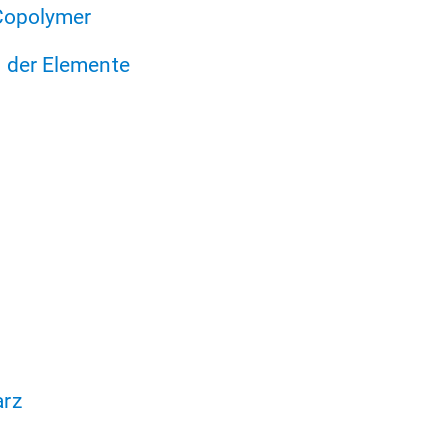
-Copolymer
 der Elemente
arz