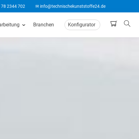
178 2344 702
✉ info@technischekunststoffe24.de
arbeitung
Branchen
Konfigurator
tten
CNC Frästeile
ten
Wasserstrahlschneiden
ten
CO2 Laserschneiden
n
CNC Drehteile
matten
Biegeteile aus Kunststoff
Acrylglas Bearbeitung
ten
ABS Laserteile
Spitzenlos Rundschleifen