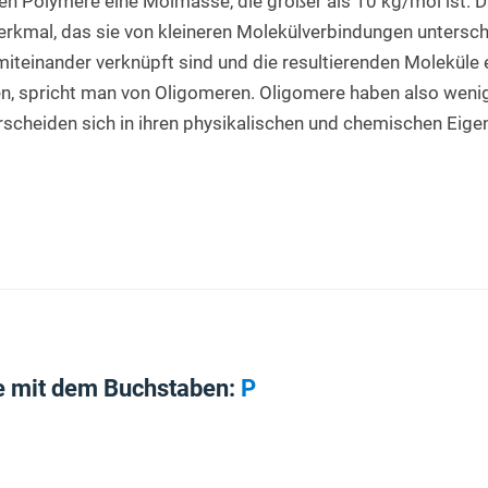
n Polymere eine Molmasse, die größer als 10 kg/mol ist. D
rkmal, das sie von kleineren Molekülverbindungen untersch
einander verknüpft sind und die resultierenden Moleküle e
, spricht man von Oligomeren. Oligomere haben also wenig
rscheiden sich in ihren physikalischen und chemischen Eigen
e mit dem Buchstaben:
P