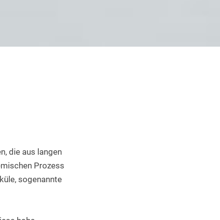
Industrieller 3D Druck
, die aus langen 
emischen Prozess 
küle, sogenannte 