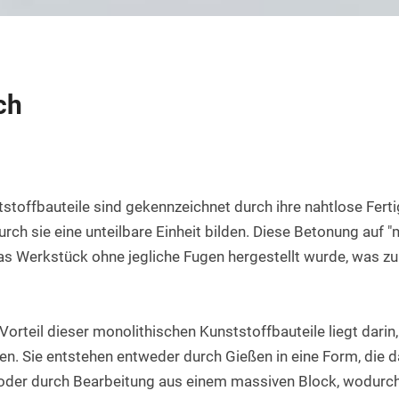
Rundstab aus PET natur
Teflon-PTFE Scheiben
Silikonschnur
HPL Platten
Rundstab aus POM-H natur
Polyethylen - PE Scheiben
Bakelit Platten
Rundstab aus PVDF natur
PUR-Polyurethan Scheiben
ch
Aluverbundplatten
Rundstab aus ABS natur
SBR Gummi Scheiben
PVC-Hartschaum Platten
Polypropylen Rundstab
Filzscheiben
PETG Platten
Rundstab HGW 2088
Polycarbonat Scheiben
stoffbauteile sind gekennzeichnet durch ihre nahtlose Ferti
rch sie eine unteilbare Einheit bilden. Diese Betonung auf "m
Rundstab Acrylglas
das Werkstück ohne jegliche Fugen hergestellt wurde, was z
PCTFE-Rundstab
PVC-Hart Rundstab
orteil dieser monolithischen Kunststoffbauteile liegt darin, 
Rundstab aus PC farblos
en. Sie entstehen entweder durch Gießen in eine Form, die d
Polyurethan Rundstab
oder durch Bearbeitung aus einem massiven Block, wodurch i