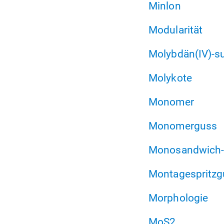
Minlon
Modularität
Molybdän(IV)-su
Molykote
Monomer
Monomerguss
Monosandwich-
Montagespritzg
Morphologie
MoS2