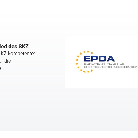
lied des SKZ
 SKZ kompetenter
r die
e.