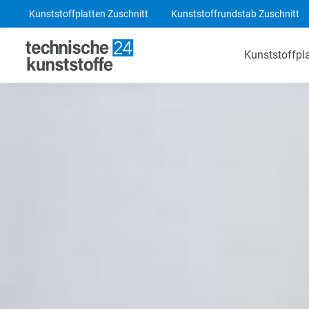
Kunststoffplatten Zuschnitt
Kunststoffrundstab Zuschnitt
Kunststoffpl
Technische Kunststoffe
POM-C Platten
PA 6 Platten
ABS Platten
PE 1000 Platten
PEEK Platten
POM-C Blaue Platten
PF CC 201 - HGW 2082