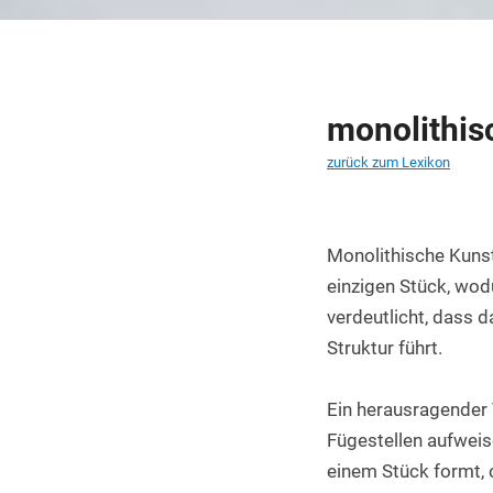
PET Platten kaufen
PA6.6 Platten
PE 500 Platten
monolithis
PCTFE Platten
zurück zum Lexikon
PTFE Platten
POLYCASA Hips Platten
Monolithische Kunst
einzigen Stück, wodu
verdeutlicht, dass 
Struktur führt.
Ein herausragender V
Fügestellen aufweis
einem Stück formt, 