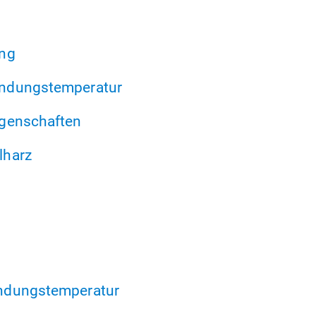
ung
ndungstemperatur
genschaften
lharz
ndungstemperatur