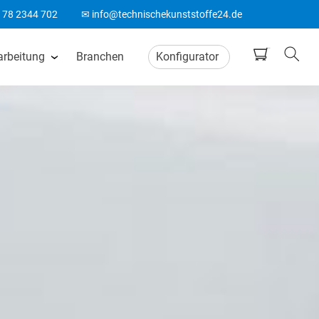
178 2344 702
✉ info@technischekunststoffe24.de
arbeitung
Branchen
Konfigurator
tten
CNC Frästeile
ten
Wasserstrahlschneiden
ten
CO2 Laserschneiden
n
CNC Drehteile
matten
Biegeteile aus Kunststoff
Acrylglas Bearbeitung
ten
ABS Laserteile
Spitzenlos Rundschleifen