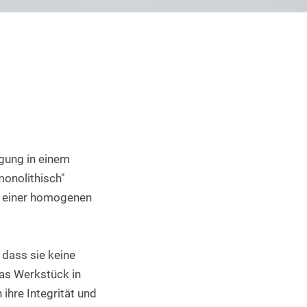
Industrieller 3D Druck
gung in einem 
onolithisch" 
u einer homogenen 
dass sie keine 
as Werkstück in 
hre Integrität und 