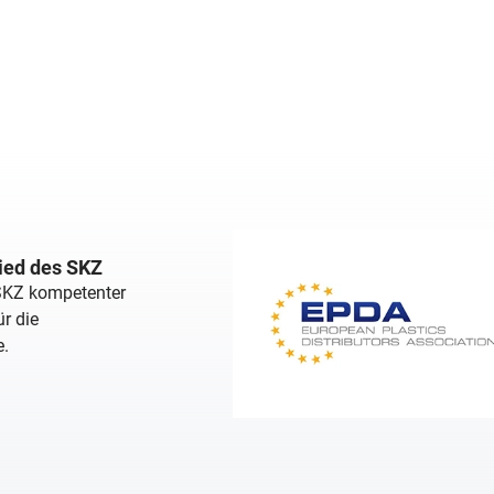
lied des SKZ
 SKZ kompetenter
r die
e.