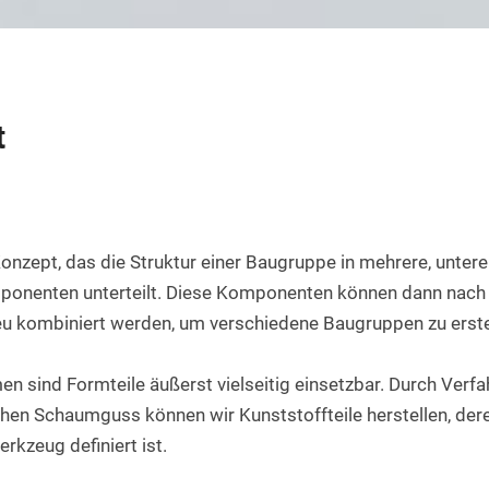
Rundstab aus PET natur
Teflon-PTFE Scheiben
Silikonschnur
HPL Platten
Rundstab aus POM-H natur
Polyethylen - PE Scheiben
Bakelit Platten
Rundstab aus PVDF natur
PUR-Polyurethan Scheiben
t
Aluverbundplatten
Rundstab aus ABS natur
SBR Gummi Scheiben
PVC-Hartschaum Platten
Polypropylen Rundstab
Filzscheiben
PETG Platten
Rundstab HGW 2088
Polycarbonat Scheiben
Konzept, das die Struktur einer Baugruppe in mehrere, untere
Rundstab Acrylglas
onenten unterteilt. Diese Komponenten können dann nach
u kombiniert werden, um verschiedene Baugruppen zu erste
PCTFE-Rundstab
PVC-Hart Rundstab
n sind Formteile äußerst vielseitig einsetzbar. Durch Verfa
en Schaumguss können wir Kunststoffteile herstellen, deren
Rundstab aus PC farblos
rkzeug definiert ist.
Polyurethan Rundstab