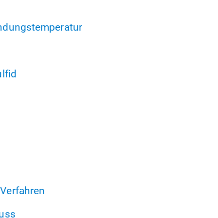
ndungstemperatur
lfid
Verfahren
uss