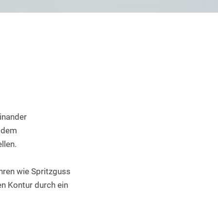
Industrieller 3D Druck
inander 
 dem 
llen.
hren wie Spritzguss 
 Kontur durch ein 