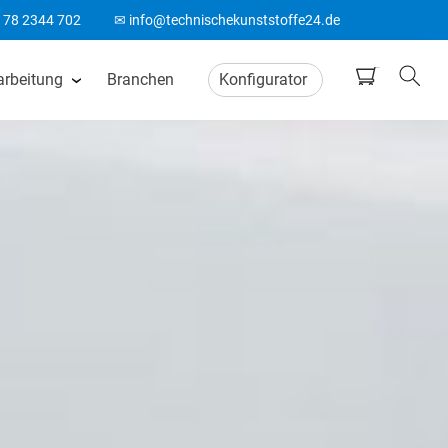
178 2344 702
✉ info@technischekunststoffe24.de
arbeitung
Branchen
Konfigurator
tten
CNC Frästeile
ten
Wasserstrahlschneiden
ten
CO2 Laserschneiden
n
CNC Drehteile
matten
Biegeteile aus Kunststoff
Acrylglas Bearbeitung
ten
ABS Laserteile
Spitzenlos Rundschleifen