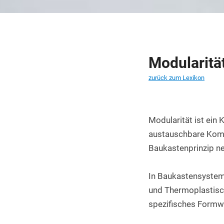
PET Platten kaufen
PA6.6 Platten
PE 500 Platten
Modularitä
PCTFE Platten
zurück zum Lexikon
PTFE Platten
POLYCASA Hips Platten
Modularität ist ein 
austauschbare Komp
Baukastenprinzip ne
In Baukastensysteme
und Thermoplastisch
spezifisches Formwe