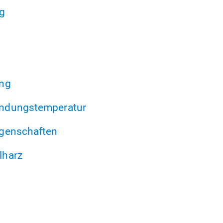
g
ung
ndungstemperatur
genschaften
lharz