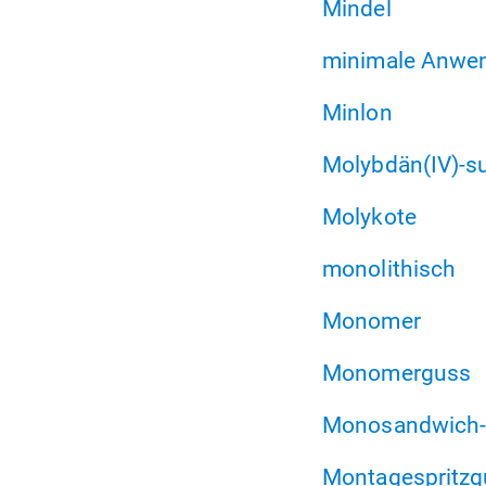
Mindel
minimale Anwe
Minlon
Molybdän(IV)-su
Molykote
monolithisch
Monomer
Monomerguss
Monosandwich-
Montagespritzg