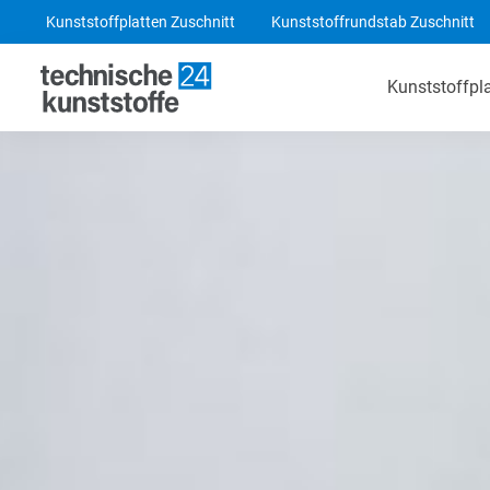
Kunststoffplatten Zuschnitt
Kunststoffrundstab Zuschnitt
Kunststoffpl
Technische Kunststoffe
POM-C Platten
PA 6 Platten
ABS Platten
PE 1000 Platten
PEEK Platten
POM-C Blaue Platten
PF CC 201 - HGW 2082