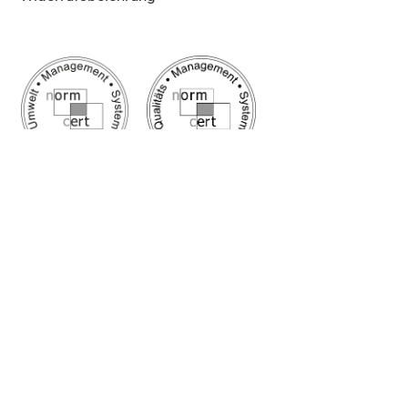
Google Bewertung
5/5
Sehr gut
✔ Schnelle Lieferung
✔ Zuschnitt auf Maß
✔ Top Kunden-Service