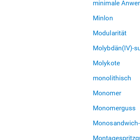
minimale Anwe
Minlon
Modularität
Molybdän(IV)-su
Molykote
monolithisch
Monomer
Monomerguss
Monosandwich-
Montagespritzg