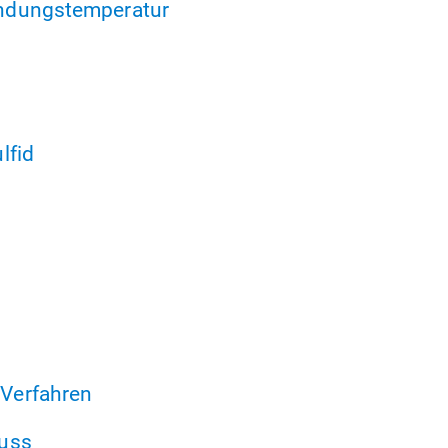
ndungstemperatur
lfid
Verfahren
uss