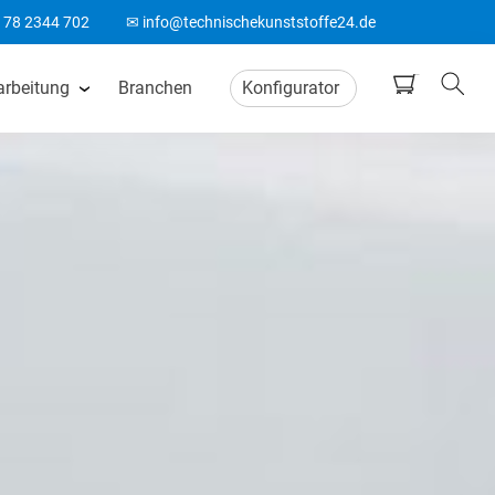
178 2344 702
✉ info@technischekunststoffe24.de
arbeitung
Branchen
Konfigurator
tten
CNC Frästeile
ten
Wasserstrahlschneiden
ten
CO2 Laserschneiden
n
CNC Drehteile
matten
Biegeteile aus Kunststoff
Acrylglas Bearbeitung
ten
ABS Laserteile
Spitzenlos Rundschleifen