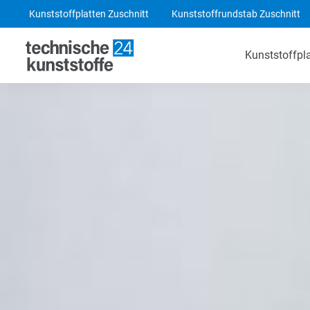
Kunststoffplatten Zuschnitt
Kunststoffrundstab Zuschnitt
Kunststoffpl
Technische Kunststoffe
POM-C Platten
PA 6 Platten
ABS Platten
PE 1000 Platten
PEEK Platten
POM-C Blaue Platten
PF CC 201 - HGW 2082