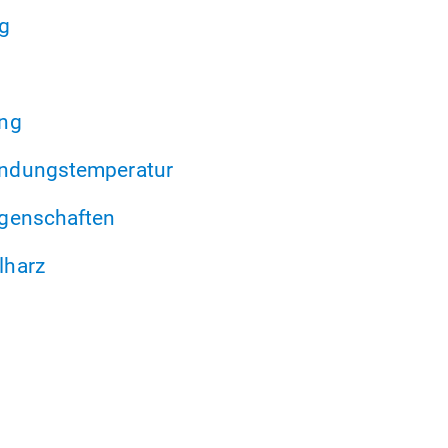
g
ung
ndungstemperatur
genschaften
lharz