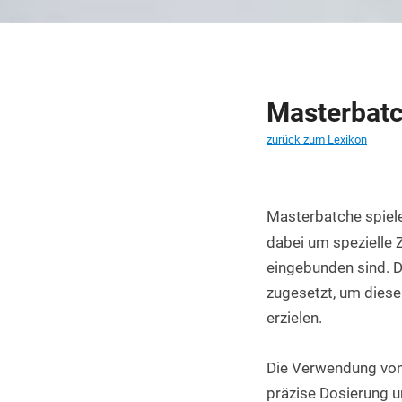
PET Platten kaufen
PA6.6 Platten
PE 500 Platten
Masterbat
PCTFE Platten
zurück zum Lexikon
PTFE Platten
POLYCASA Hips Platten
Masterbatche spiele
dabei um spezielle 
eingebunden sind. D
zugesetzt, um diese
erzielen.
Die Verwendung von 
präzise Dosierung u