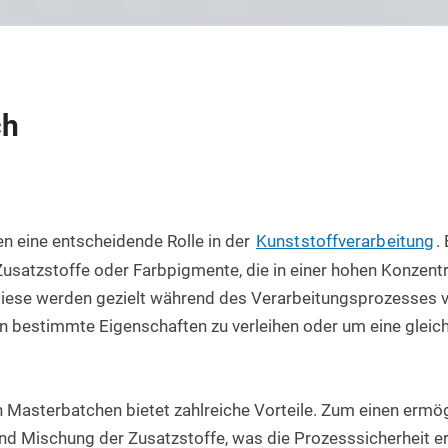
Rundstab aus PET natur
Teflon-PTFE Scheiben
Silikonschnur
HPL Platten
Rundstab aus POM-H natur
Polyethylen - PE Scheiben
Bakelit Platten
Rundstab aus PVDF natur
PUR-Polyurethan Scheiben
ch
Aluverbundplatten
Rundstab aus ABS natur
SBR Gummi Scheiben
PVC-Hartschaum Platten
Polypropylen Rundstab
Filzscheiben
PETG Platten
Rundstab HGW 2088
Polycarbonat Scheiben
n eine entscheidende Rolle in der 
Kunststoffverarbeitung
.
Rundstab Acrylglas
Zusatzstoffe oder Farbpigmente, die in einer hohen Konzentr
iese werden gezielt während des Verarbeitungsprozesses v
PCTFE-Rundstab
n bestimmte Eigenschaften zu verleihen oder um eine gleic
PVC-Hart Rundstab
Rundstab aus PC farblos
Masterbatchen bietet zahlreiche Vorteile. Zum einen ermögl
Polyurethan Rundstab
nd Mischung der Zusatzstoffe, was die Prozesssicherheit erh