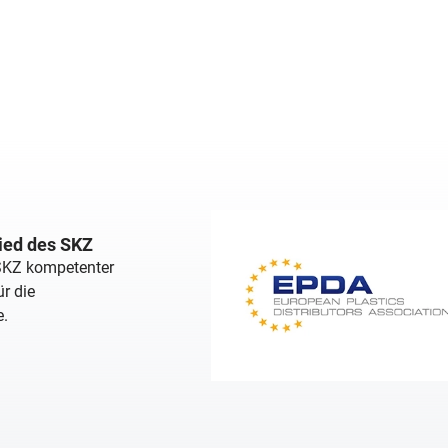
lied des SKZ
 SKZ kompetenter
r die
e.