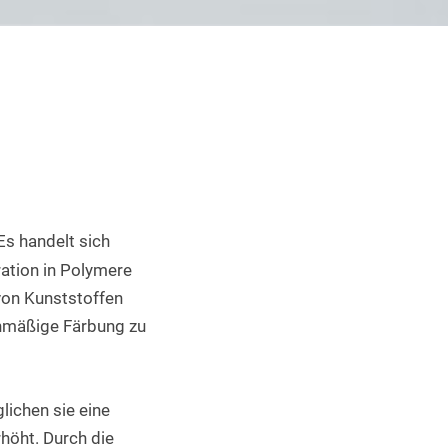
Industrieller 3D Druck
 Es handelt sich 
ation in Polymere 
on Kunststoffen 
hmäßige Färbung zu 
ichen sie eine 
öht. Durch die 