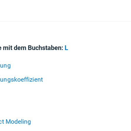
e mit dem Buchstaben:
L
nung
ngskoeffizient
ct Modeling