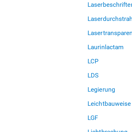
Laserbeschrifte
Laserdurchstra
Lasertranspare
Laurinlactam
LCP
LDS
Legierung
Leichtbauweise
LGF
Lichtbrechung