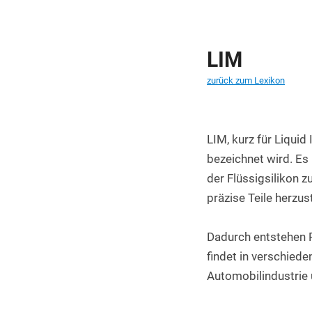
PET Platten kaufen
PA6.6 Platten
LIM
PE 500 Platten
zurück zum Lexikon
PCTFE Platten
PTFE Platten
LIM, kurz für Liquid 
POLYCASA Hips Platten
bezeichnet wird. Es
der Flüssigsilikon 
präzise Teile herzus
Dadurch entstehen P
findet in verschied
Automobilindustrie 