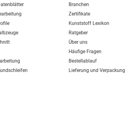
atenblätter
Branchen
earbeitung
Zertifikate
ofile
Kunststoff Lexikon
albzeuge
Ratgeber
hnitt
Über uns
Häufige Fragen
arbeitung
Bestellablauf
Rundschleifen
Lieferung und Verpackung
ofile
Versandkosten
chweißdraht
Widerrufsbelehrung