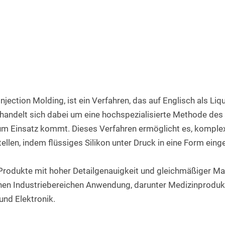
Rundstab aus PET natur
Teflon-PTFE Scheiben
Silikonschnur
HPL Platten
Rundstab aus POM-H natur
Polyethylen - PE Scheiben
Bakelit Platten
Rundstab aus PVDF natur
PUR-Polyurethan Scheiben
Aluverbundplatten
Rundstab aus ABS natur
SBR Gummi Scheiben
PVC-Hartschaum Platten
Polypropylen Rundstab
Filzscheiben
Injection Molding, ist ein Verfahren, das auf Englisch als Liq
PETG Platten
Rundstab HGW 2088
Polycarbonat Scheiben
 handelt sich dabei um eine hochspezialisierte Methode des S
zum Einsatz kommt. Dieses Verfahren ermöglicht es, komple
Rundstab Acrylglas
tellen, indem flüssiges Silikon unter Druck in eine Form einge
PCTFE-Rundstab
rodukte mit hoher Detailgenauigkeit und gleichmäßiger Mate
PVC-Hart Rundstab
enen Industriebereichen Anwendung, darunter Medizinprodukt
Rundstab aus PC farblos
und Elektronik.
Polyurethan Rundstab