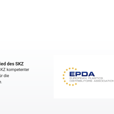
lied des SKZ
 SKZ kompetenter
r die
e.