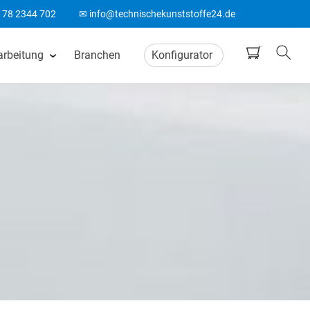
178 2344 702
✉ info@technischekunststoffe24.de
arbeitung
Branchen
Konfigurator
tten
CNC Frästeile
ten
Wasserstrahlschneiden
ten
CO2 Laserschneiden
n
CNC Drehteile
matten
Biegeteile aus Kunststoff
Acrylglas Bearbeitung
ten
ABS Laserteile
Spitzenlos Rundschleifen