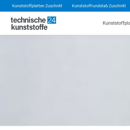
Kunststoffplatten Zuschnitt
Kunststoffrundstab Zuschnitt
Kunststoffpl
Technische Kunststoffe
POM-C Platten
PA 6 Platten
ABS Platten
PE 1000 Platten
PEEK Platten
POM-C Blaue Platten
PF CC 201 - HGW 2082