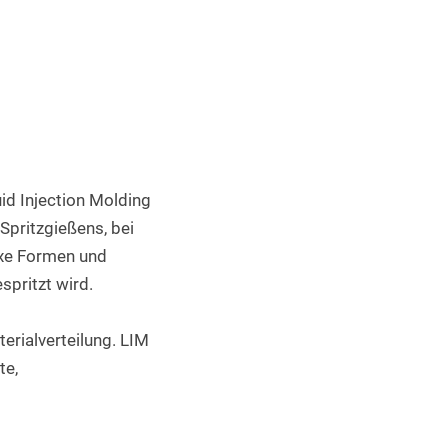
Industrieller 3D Druck
uid Injection Molding 
pritzgießens, bei 
xe Formen und 
spritzt wird.
rialverteilung. LIM 
e, 