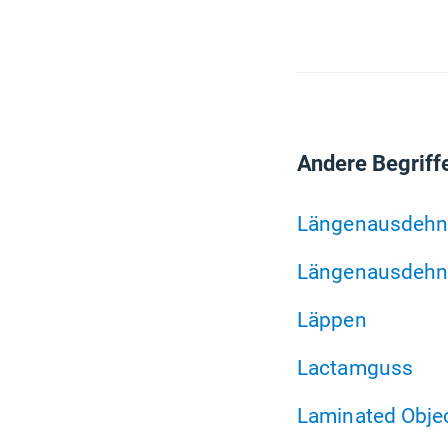
Andere Begriff
Längenausdeh
Längenausdehnu
Läppen
Lactamguss
Laminated Obje