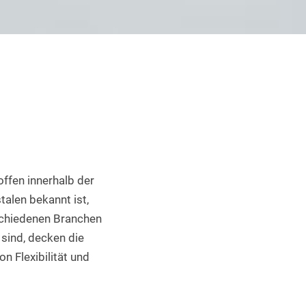
Industrieller 3D Druck
ffen innerhalb der 
len bekannt ist, 
schiedenen Branchen 
ind, decken die 
 Flexibilität und 