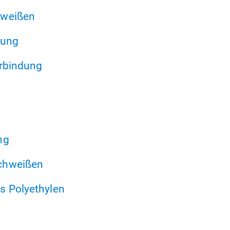
hweißen
tung
erbindung
ng
chweißen
s Polyethylen