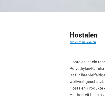
PET Platten kaufen
PA6.6 Platten
PE 500 Platten
PCTFE Platten
Hostalen
PTFE Platten
zurück zum Lexikon
POLYCASA Hips Platten
Hostalen ist ein re
Polyethylen-Familie
ist für ihre vielfä
weltweit geschätzt.
Hostalen-Produkte e
Haltbarkeit bis hin