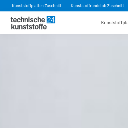
Kunststoffplatten Zuschnitt
Kunststoffrundstab Zuschnitt
Kunststoffpl
Technische Kunststoffe
POM-C Platten
PA 6 Platten
ABS Platten
PE 1000 Platten
PEEK Platten
POM-C Blaue Platten
PF CC 201 - HGW 2082