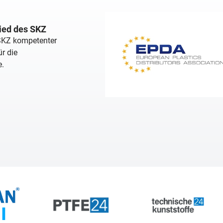
lied des SKZ
 SKZ kompetenter
r die
e.