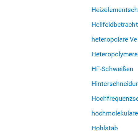
Heizelementsc
Hellfeldbetrach
heteropolare V
Heteropolymere
HF-Schweißen
Hinterschneidu
Hochfrequenzs
hochmolekulare
Hohlstab