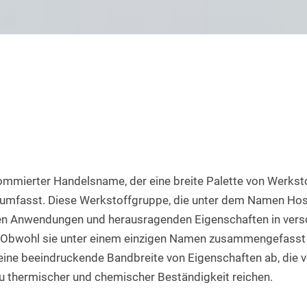
Rundstab aus PET natur
Teflon-PTFE Scheiben
Silikonschnur
HPL Platten
Rundstab aus POM-H natur
Polyethylen - PE Scheiben
Bakelit Platten
Rundstab aus PVDF natur
PUR-Polyurethan Scheiben
Aluverbundplatten
Rundstab aus ABS natur
SBR Gummi Scheiben
PVC-Hartschaum Platten
Polypropylen Rundstab
Filzscheiben
PETG Platten
Rundstab HGW 2088
Polycarbonat Scheiben
Rundstab Acrylglas
nommierter Handelsname, der eine breite Palette von Werksto
 umfasst. Diese Werkstoffgruppe, die unter dem Namen Hosta
PCTFE-Rundstab
ltigen Anwendungen und herausragenden Eigenschaften in ver
PVC-Hart Rundstab
 Obwohl sie unter einem einzigen Namen zusammengefasst s
ine beeindruckende Bandbreite von Eigenschaften ab, die von
Rundstab aus PC farblos
 zu thermischer und chemischer Beständigkeit reichen.
Polyurethan Rundstab