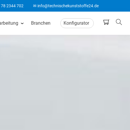
178 2344 702
✉ info@technischekunststoffe24.de
arbeitung
Branchen
Konfigurator
tten
CNC Frästeile
ten
Wasserstrahlschneiden
ten
CO2 Laserschneiden
n
CNC Drehteile
matten
Biegeteile aus Kunststoff
Acrylglas Bearbeitung
ten
ABS Laserteile
Spitzenlos Rundschleifen