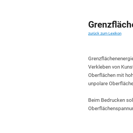
PET Platten kaufen
PA6.6 Platten
Grenzfläch
PE 500 Platten
zurück zum Lexikon
PCTFE Platten
PTFE Platten
Grenzflächenenergie
POLYCASA Hips Platten
Verkleben von Kunsts
Oberflächen mit hoh
unpolare Oberfläche
Beim Bedrucken soll
Oberflächenspannun