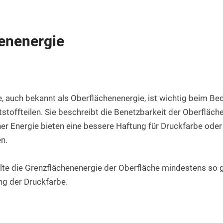
Rundstab aus PET natur
Teflon-PTFE Scheiben
Silikonschnur
HPL Platten
Rundstab aus POM-H natur
Polyethylen - PE Scheiben
enenergie
Bakelit Platten
Rundstab aus PVDF natur
PUR-Polyurethan Scheiben
Aluverbundplatten
Rundstab aus ABS natur
SBR Gummi Scheiben
PVC-Hartschaum Platten
Polypropylen Rundstab
Filzscheiben
, auch bekannt als Oberflächenenergie, ist wichtig beim Be
PETG Platten
Rundstab HGW 2088
Polycarbonat Scheiben
toffteilen. Sie beschreibt die Benetzbarkeit der Oberfläche.
er Energie bieten eine bessere Haftung für Druckfarbe oder 
Rundstab Acrylglas
n.
PCTFE-Rundstab
te die Grenzflächenenergie der Oberfläche mindestens so gr
PVC-Hart Rundstab
g der Druckfarbe.
Rundstab aus PC farblos
Polyurethan Rundstab