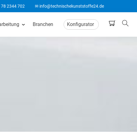
178 2344 702
✉ info@technischekunststoffe24.de
arbeitung
Branchen
Konfigurator
tten
CNC Frästeile
ten
Wasserstrahlschneiden
ten
CO2 Laserschneiden
n
CNC Drehteile
matten
Biegeteile aus Kunststoff
Acrylglas Bearbeitung
ten
ABS Laserteile
Spitzenlos Rundschleifen