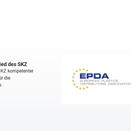
lied des SKZ
 SKZ kompetenter
r die
e.