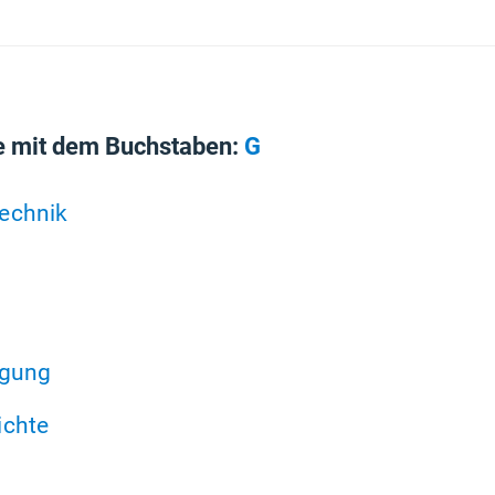
e mit dem Buchstaben:
G
echnik
igung
ichte