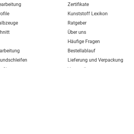
earbeitung
Zertifikate
ofile
Kunststoff Lexikon
albzeuge
Ratgeber
hnitt
Über uns
Häufige Fragen
arbeitung
Bestellablauf
Rundschleifen
Lieferung und Verpackung
ofile
Versandkosten
chweißdraht
Widerrufsbelehrung
BW-Kunststoffe e.K - alle Rechte vorbehalten