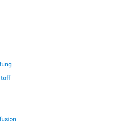
üfung
toff
fusion