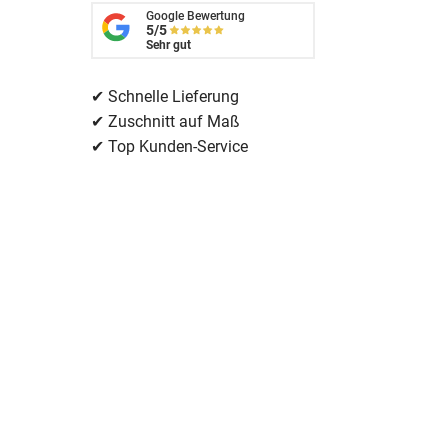
Google Bewertung
5/5
Sehr gut
✔ Schnelle Lieferung
✔ Zuschnitt auf Maß
✔ Top Kunden-Service
Kontakt
|
Datenschutz
|
Impressum
|
AGB
|
AVL-B