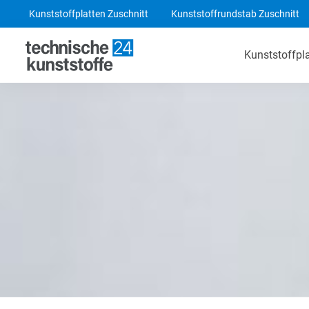
Kunststoffplatten Zuschnitt
Kunststoffrundstab Zuschnitt
Kunststoffpl
Technische Kunststoffe
POM-C Platten
PA 6 Platten
ABS Platten
PE 1000 Platten
PEEK Platten
POM-C Blaue Platten
PF CC 201 - HGW 2082