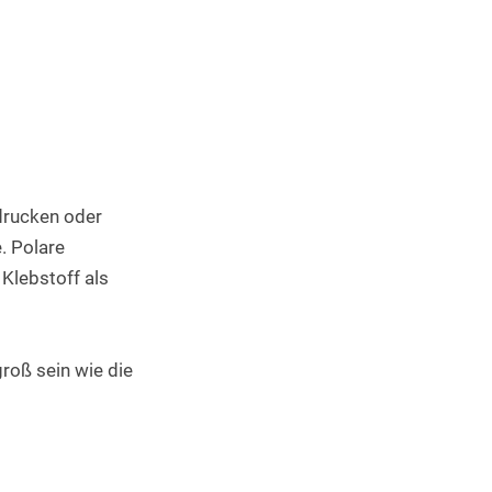
Industrieller 3D Druck
drucken oder 
 Polare 
Klebstoff als 
oß sein wie die 