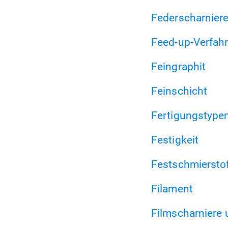
Federscharnier
Feed-up-Verfah
Feingraphit
Feinschicht
Fertigungstype
Festigkeit
Festschmiersto
Filament
Filmscharniere 