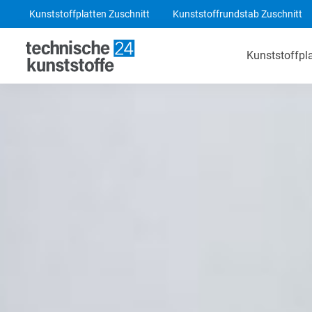
Kunststoffplatten Zuschnitt
Kunststoffrundstab Zuschnitt
Kunststoffpl
Technische Kunststoffe
POM-C Platten
PA 6 Platten
ABS Platten
PE 1000 Platten
PEEK Platten
POM-C Blaue Platten
PF CC 201 - HGW 2082