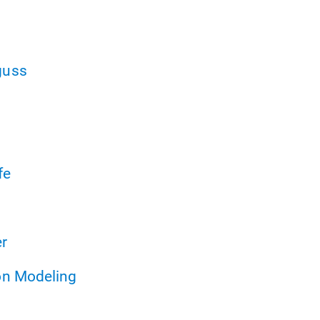
guss
fe
r
on Modeling