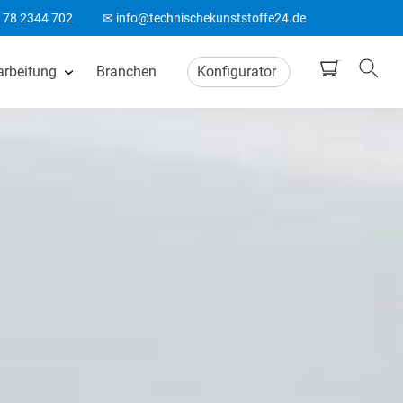
178 2344 702
✉ info@technischekunststoffe24.de
arbeitung
Branchen
Konfigurator
tten
CNC Frästeile
ten
Wasserstrahlschneiden
ten
CO2 Laserschneiden
n
CNC Drehteile
matten
Biegeteile aus Kunststoff
Acrylglas Bearbeitung
ten
ABS Laserteile
Spitzenlos Rundschleifen