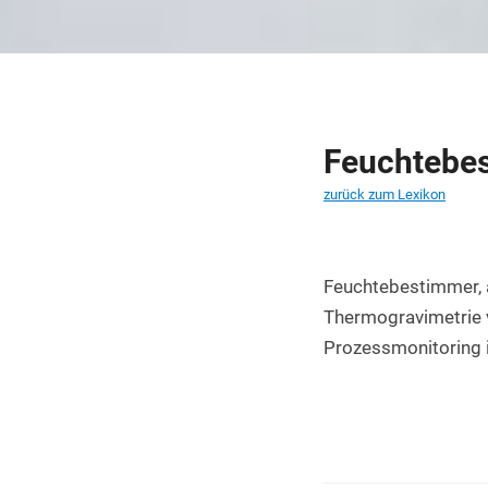
PET Platten kaufen
PA6.6 Platten
PE 500 Platten
PCTFE Platten
Feuchtebe
PTFE Platten
zurück zum Lexikon
POLYCASA Hips Platten
Feuchtebestimmer, a
Thermogravimetrie v
Prozessmonitoring i