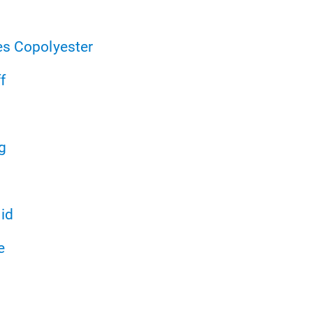
nes Copolyester
f
g
id
e