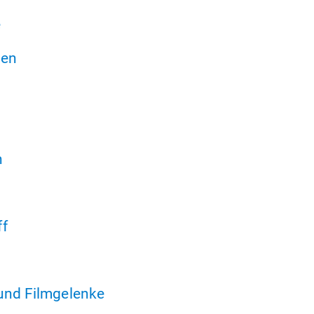
e
ren
n
ff
und Filmgelenke