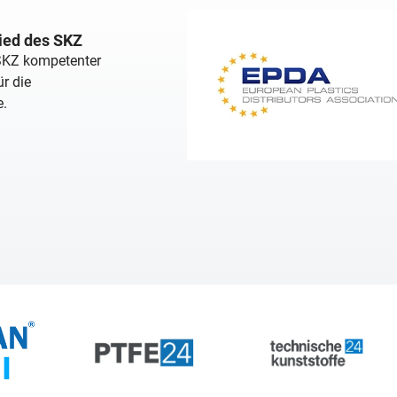
lied des SKZ
 SKZ kompetenter
r die
e.