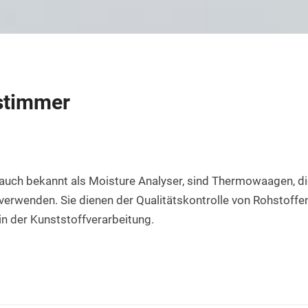
Rundstab aus PET natur
Teflon-PTFE Scheiben
Silikonschnur
HPL Platten
Rundstab aus POM-H natur
Polyethylen - PE Scheiben
Bakelit Platten
Rundstab aus PVDF natur
PUR-Polyurethan Scheiben
Aluverbundplatten
Rundstab aus ABS natur
SBR Gummi Scheiben
stimmer
PVC-Hartschaum Platten
Polypropylen Rundstab
Filzscheiben
PETG Platten
Rundstab HGW 2088
Polycarbonat Scheiben
Rundstab Acrylglas
uch bekannt als Moisture Analyser, sind Thermowaagen, di
erwenden. Sie dienen der Qualitätskontrolle von Rohstoffe
PCTFE-Rundstab
n der Kunststoffverarbeitung.
PVC-Hart Rundstab
Rundstab aus PC farblos
Polyurethan Rundstab