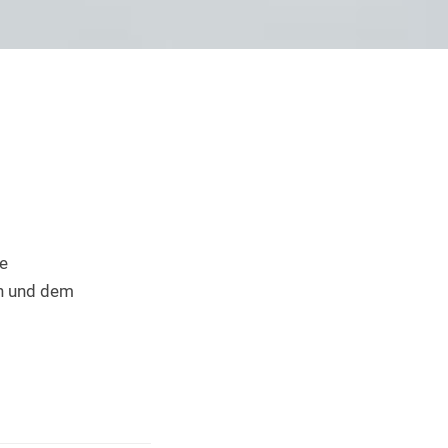
Industrieller 3D Druck
e 
n und dem 