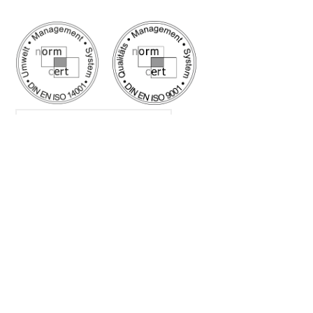
Google Bewertung
5/5
Sehr gut
✔ Schnelle Lieferung
✔ Zuschnitt auf Maß
✔ Top Kunden-Service
Kontakt
|
Datenschutz
|
Impressum
|
AGB
|
AVL-B