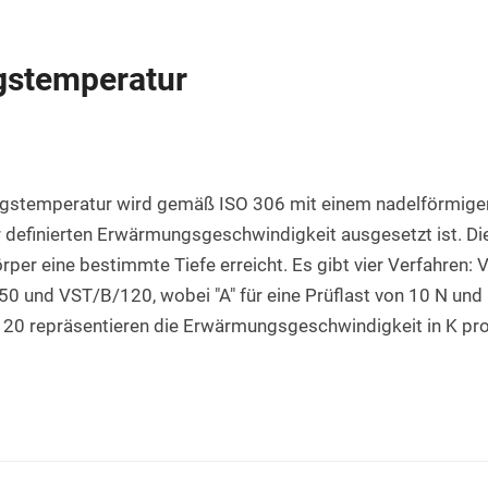
Rundstab aus PET natur
Teflon-PTFE Scheiben
Silikonschnur
HPL Platten
Rundstab aus POM-H natur
Polyethylen - PE Scheiben
gstemperatur
Bakelit Platten
Rundstab aus PVDF natur
PUR-Polyurethan Scheiben
Aluverbundplatten
Rundstab aus ABS natur
SBR Gummi Scheiben
PVC-Hartschaum Platten
Polypropylen Rundstab
Filzscheiben
ngstemperatur wird gemäß ISO 306 mit einem nadelförmigen
PETG Platten
 definierten Erwärmungsgeschwindigkeit ausgesetzt ist. Die
Rundstab HGW 2088
Polycarbonat Scheiben
per eine bestimmte Tiefe erreicht. Es gibt vier Verfahren: 
Rundstab Acrylglas
 und VST/B/120, wobei "A" für eine Prüflast von 10 N und "B
120 repräsentieren die Erwärmungsgeschwindigkeit in K pro
PCTFE-Rundstab
PVC-Hart Rundstab
Rundstab aus PC farblos
Polyurethan Rundstab