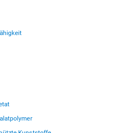
fähigkeit
etat
alatpolymer
hützte Kunststoffe