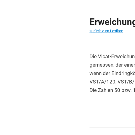
PET Platten kaufen
PA6.6 Platten
Erweichun
PE 500 Platten
zurück zum Lexikon
PCTFE Platten
PTFE Platten
Die Vicat-Erweichu
gemessen, der einer
POLYCASA Hips Platten
wenn der Eindringkör
VST/A/120, VST/B/50
Die Zahlen 50 bzw. 