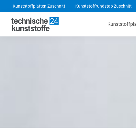
Kunststoffplatten Zuschnitt
Kunststoffrundstab Zuschnitt
Kunststoffpl
Technische Kunststoffe
POM-C Platten
PA 6 Platten
ABS Platten
PE 1000 Platten
PEEK Platten
POM-C Blaue Platten
PF CC 201 - HGW 2082