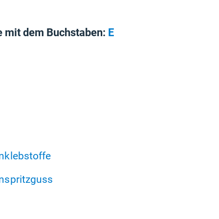
e mit dem Buchstaben:
E
klebstoffe
nspritzguss