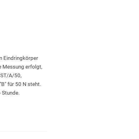
Industrieller 3D Druck
 Eindringkörper 
 Messung erfolgt, 
VST/A/50, 
" für 50 N steht. 
 Stunde.