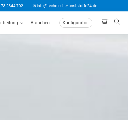
178 2344 702
✉ info@technischekunststoffe24.de
arbeitung
Branchen
Konfigurator
tten
CNC Frästeile
ten
Wasserstrahlschneiden
ten
CO2 Laserschneiden
n
CNC Drehteile
matten
Biegeteile aus Kunststoff
Acrylglas Bearbeitung
ten
ABS Laserteile
Spitzenlos Rundschleifen