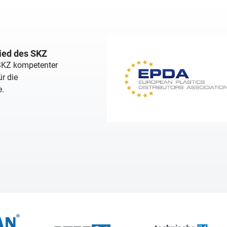
lied des SKZ
 SKZ kompetenter
r die
e.