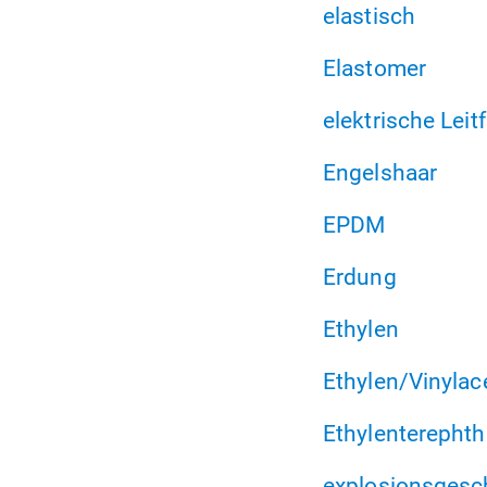
elastisch
Elastomer
elektrische Leit
Engelshaar
EPDM
Erdung
Ethylen
Ethylen/Vinylac
Ethylenterephth
explosionsgesc