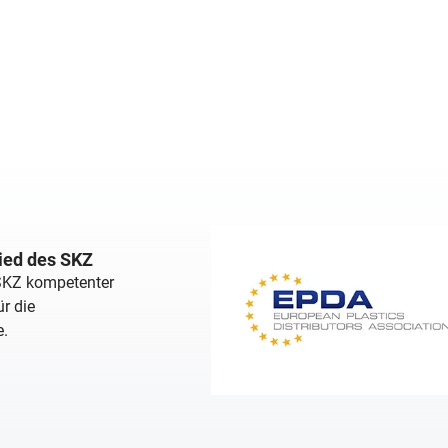
lied des SKZ
 SKZ kompetenter
r die
e.