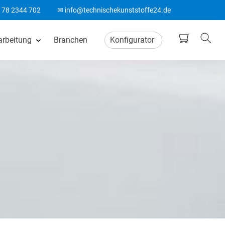
178 2344 702
✉ info@technischekunststoffe24.de
arbeitung
Branchen
Konfigurator
tten
CNC Frästeile
ten
Wasserstrahlschneiden
ten
CO2 Laserschneiden
n
CNC Drehteile
matten
Biegeteile aus Kunststoff
Acrylglas Bearbeitung
ten
ABS Laserteile
Spitzenlos Rundschleifen