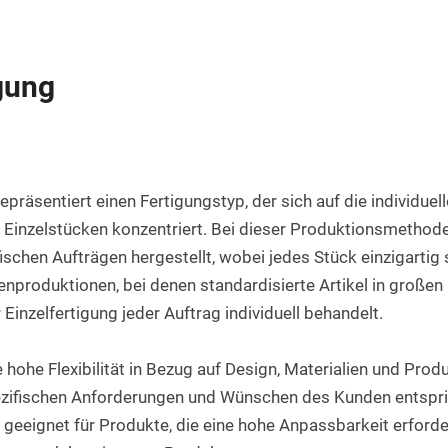
Rundstab aus PET natur
Teflon-PTFE Scheiben
Silikonschnur
HPL Platten
Rundstab aus POM-H natur
Polyethylen - PE Scheiben
igung
Bakelit Platten
Rundstab aus PVDF natur
PUR-Polyurethan Scheiben
Aluverbundplatten
Rundstab aus ABS natur
SBR Gummi Scheiben
PVC-Hartschaum Platten
Polypropylen Rundstab
Filzscheiben
repräsentiert einen Fertigungstyp, der sich auf die individuell
PETG Platten
Rundstab HGW 2088
Polycarbonat Scheiben
Einzelstücken konzentriert. Bei dieser Produktionsmethod
ischen Aufträgen hergestellt, wobei jedes Stück einzigartig s
Rundstab Acrylglas
produktionen, bei denen standardisierte Artikel in großen 
PCTFE-Rundstab
 Einzelfertigung jeder Auftrag individuell behandelt.
PVC-Hart Rundstab
 hohe Flexibilität in Bezug auf Design, Materialien und Prod
Rundstab aus PC farblos
zifischen Anforderungen und Wünschen des Kunden entsprich
Polyurethan Rundstab
 geeignet für Produkte, die eine hohe Anpassbarkeit erforde