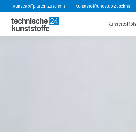
Kunststoffplatten Zuschnitt
Kunststoffrundstab Zuschnitt
Kunststoffpl
Technische Kunststoffe
POM-C Platten
PA 6 Platten
ABS Platten
PE 1000 Platten
PEEK Platten
POM-C Blaue Platten
PF CC 201 - HGW 2082