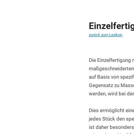
PET Platten kaufen
PA6.6 Platten
Einzelfert
PE 500 Platten
zurück zum Lexikon
PCTFE Platten
PTFE Platten
Die Einzelfertigung 
POLYCASA Hips Platten
maßgeschneiderten 
auf Basis von spezif
Gegensatz zu Massen
werden, wird bei der
Dies ermöglicht eine
jedes Stück den spe
ist daher besonders