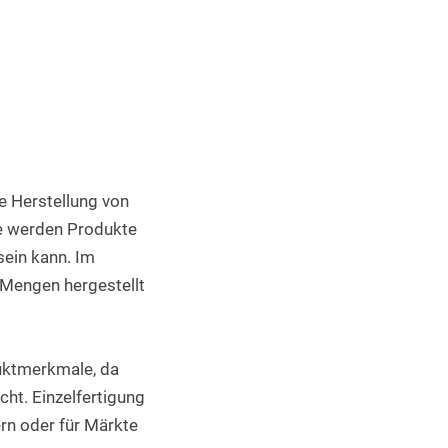
Industrieller 3D Druck
e Herstellung von 
e werden Produkte 
ein kann. Im 
Mengen hergestellt 
uktmerkmale, da 
t. Einzelfertigung 
rn oder für Märkte 