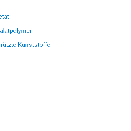
etat
alatpolymer
hützte Kunststoffe