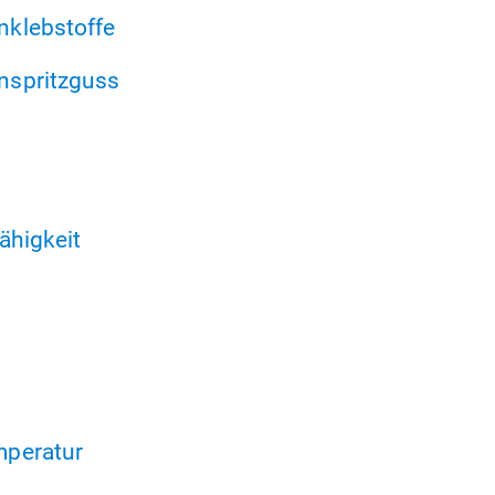
klebstoffe
nspritzguss
fähigkeit
peratur