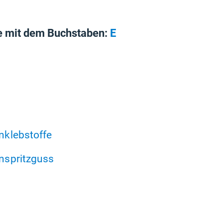
e mit dem Buchstaben:
E
klebstoffe
nspritzguss