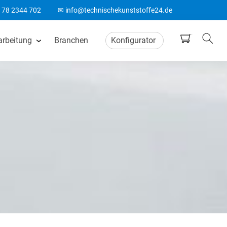
178 2344 702
✉ info@technischekunststoffe24.de
arbeitung
Branchen
Konfigurator
tten
CNC Frästeile
ten
Wasserstrahlschneiden
ten
CO2 Laserschneiden
n
CNC Drehteile
matten
Biegeteile aus Kunststoff
Acrylglas Bearbeitung
ten
ABS Laserteile
Spitzenlos Rundschleifen