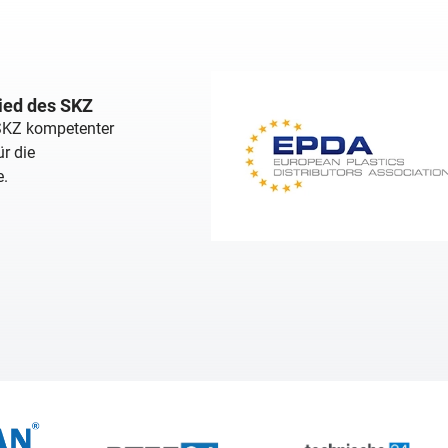
lied des SKZ
 SKZ kompetenter
r die
e.