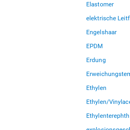
Elastomer
elektrische Leit
Engelshaar
EPDM
Erdung
Erweichungstem
Ethylen
Ethylen/Vinylac
Ethylenterephth
explosionsgesc