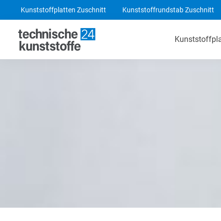
Kunststoffplatten Zuschnitt
Kunststoffrundstab Zuschnitt
Kunststoffpl
Technische Kunststoffe
POM-C Platten
PA 6 Platten
ABS Platten
PE 1000 Platten
PEEK Platten
POM-C Blaue Platten
PF CC 201 - HGW 2082