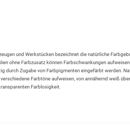
Rundstab aus PET natur
Teflon-PTFE Scheiben
Silikonschnur
HPL Platten
Rundstab aus POM-H natur
Polyethylen - PE Scheiben
Bakelit Platten
Rundstab aus PVDF natur
PUR-Polyurethan Scheiben
Aluverbundplatten
Rundstab aus ABS natur
SBR Gummi Scheiben
PVC-Hartschaum Platten
Polypropylen Rundstab
Filzscheiben
zeugen und Werkstücken bezeichnet die natürliche Farbgeb
PETG Platten
alien ohne Farbzusatz können Farbschwankungen aufweisen.
Rundstab HGW 2088
Polycarbonat Scheiben
ig durch Zugabe von Farbpigmenten eingefärbt werden. Nat
Rundstab Acrylglas
verschiedene Farbtöne aufweisen, von annähernd weiß über b
transparenten Farblosigkeit.
PCTFE-Rundstab
PVC-Hart Rundstab
Rundstab aus PC farblos
Polyurethan Rundstab