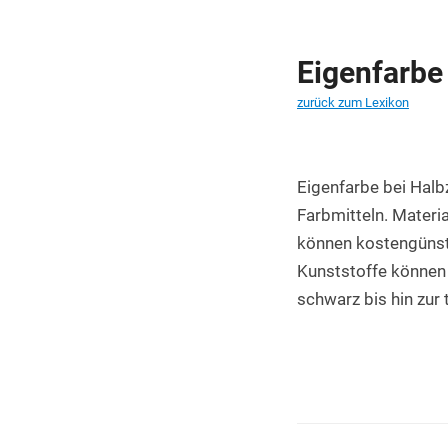
PET Platten kaufen
PA6.6 Platten
Eigenfarbe
PE 500 Platten
zurück zum Lexikon
PCTFE Platten
PTFE Platten
Eigenfarbe bei Halb
Farbmitteln. Materi
POLYCASA Hips Platten
können kostengünst
Kunststoffe können 
schwarz bis hin zur 