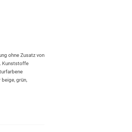
Industrieller 3D Druck
ung ohne Zusatz von 
 Kunststoffe 
urfarbene 
eige, grün, 