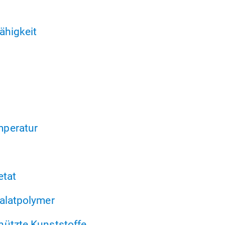
fähigkeit
peratur
etat
alatpolymer
hützte Kunststoffe