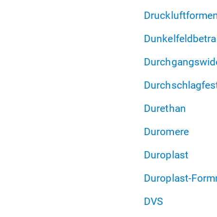
Druckluftforme
Dunkelfeldbetr
Durchgangswide
Durchschlagfest
Durethan
Duromere
Duroplast
Duroplast-For
DVS