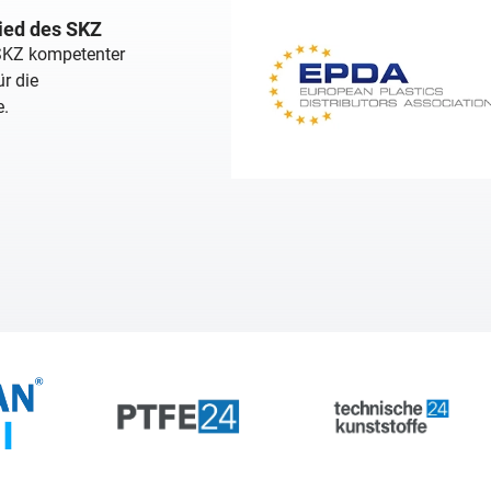
lied des SKZ
 SKZ kompetenter
r die
e.