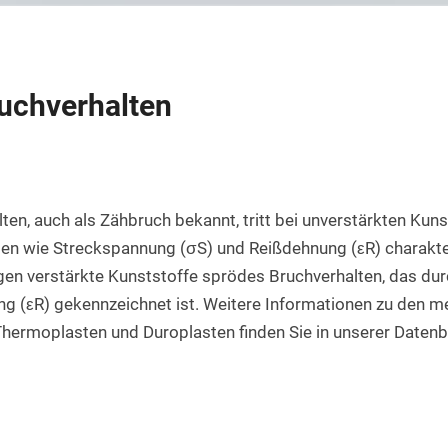
Rundstab aus PET natur
Teflon-PTFE Scheiben
Silikonschnur
HPL Platten
Rundstab aus POM-H natur
Polyethylen - PE Scheiben
Bakelit Platten
Rundstab aus PVDF natur
PUR-Polyurethan Scheiben
ruchverhalten
Aluverbundplatten
Rundstab aus ABS natur
SBR Gummi Scheiben
PVC-Hartschaum Platten
Polypropylen Rundstab
Filzscheiben
PETG Platten
Rundstab HGW 2088
Polycarbonat Scheiben
ten, auch als Zähbruch bekannt, tritt bei unverstärkten Kuns
en wie Streckspannung (σS) und Reißdehnung (εR) charakteri
Rundstab Acrylglas
en verstärkte Kunststoffe sprödes Bruchverhalten, das durc
PCTFE-Rundstab
g (εR) gekennzeichnet ist. Weitere Informationen zu den m
Thermoplasten und Duroplasten finden Sie in unserer Daten
PVC-Hart Rundstab
Rundstab aus PC farblos
Polyurethan Rundstab