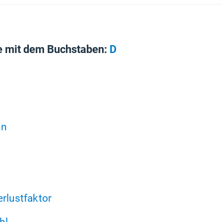
e mit dem Buchstaben:
D
on
erlustfaktor
hl