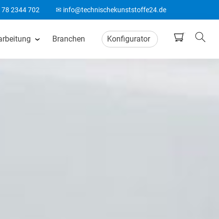
178 2344 702
✉ info@technischekunststoffe24.de
arbeitung
Branchen
Konfigurator
tten
CNC Frästeile
ten
Wasserstrahlschneiden
ten
CO2 Laserschneiden
n
CNC Drehteile
matten
Biegeteile aus Kunststoff
Acrylglas Bearbeitung
ten
ABS Laserteile
Spitzenlos Rundschleifen