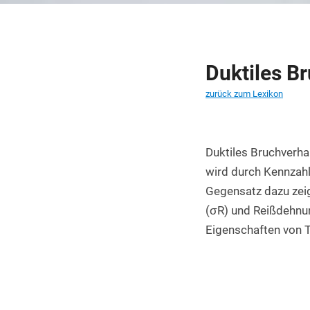
PET Platten kaufen
PA6.6 Platten
PE 500 Platten
Duktiles B
PCTFE Platten
zurück zum Lexikon
PTFE Platten
POLYCASA Hips Platten
Duktiles Bruchverhal
wird durch Kennzahl
Gegensatz dazu zeig
(σR) und Reißdehnun
Eigenschaften von 