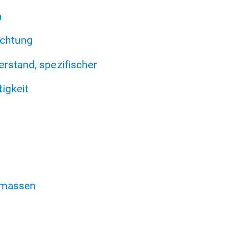
n
achtung
rstand, spezifischer
igkeit
mmassen