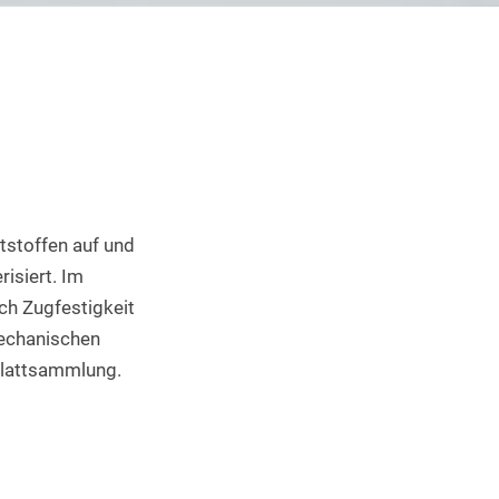
Industrieller 3D Druck
tstoffen auf und 
siert. Im 
h Zugfestigkeit 
echanischen 
blattsammlung.