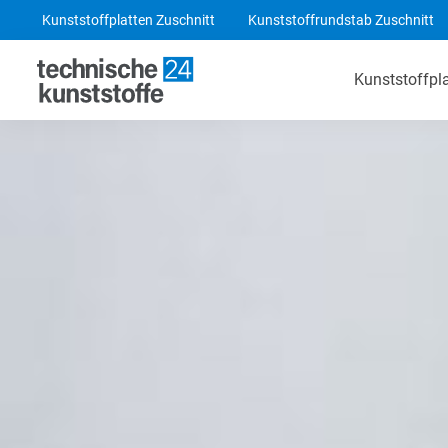
Kunststoffplatten Zuschnitt
Kunststoffrundstab Zuschnitt
Kunststoffpl
Technische Kunststoffe
POM-C Platten
PA 6 Platten
ABS Platten
PE 1000 Platten
PEEK Platten
POM-C Blaue Platten
PF CC 201 - HGW 2082