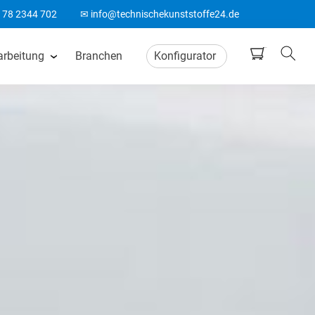
178 2344 702
✉ info@technischekunststoffe24.de
arbeitung
Branchen
Konfigurator
tten
CNC Frästeile
ten
Wasserstrahlschneiden
ten
CO2 Laserschneiden
n
CNC Drehteile
matten
Biegeteile aus Kunststoff
Acrylglas Bearbeitung
ten
ABS Laserteile
Spitzenlos Rundschleifen