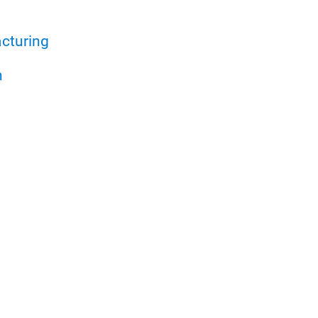
cturing
h