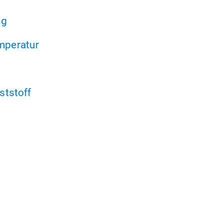
ng
peratur
ststoff