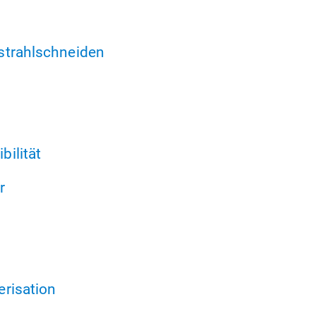
strahlschneiden
ilität
r
risation