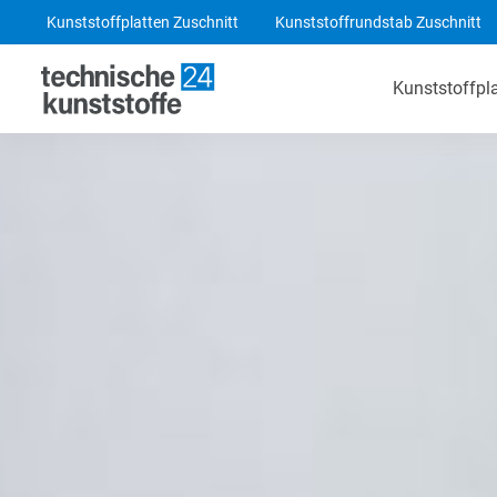
Kunststoffplatten Zuschnitt
Kunststoffrundstab Zuschnitt
Kunststoffpl
Technische Kunststoffe
POM-C Platten
PA 6 Platten
ABS Platten
PE 1000 Platten
PEEK Platten
POM-C Blaue Platten
PF CC 201 - HGW 2082