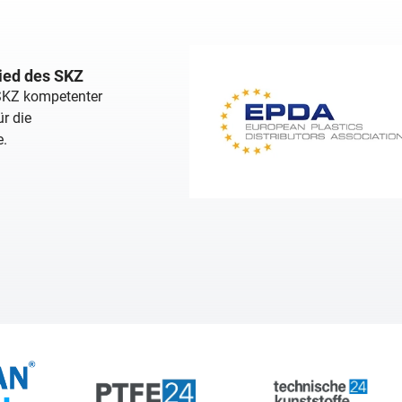
lied des SKZ
 SKZ kompetenter
r die
e.