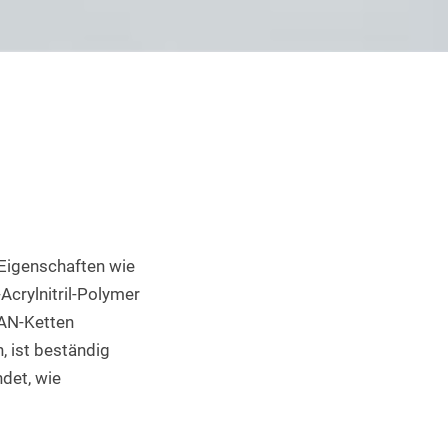
Industrieller 3D Druck
 Eigenschaften wie 
crylnitril-Polymer 
AN-Ketten 
 ist beständig 
et, wie 