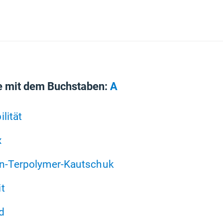
e mit dem Buchstaben:
A
lität
x
en-Terpolymer-Kautschuk
t
d