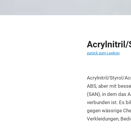
PET Platten kaufen
PA6.6 Platten
PE 500 Platten
PCTFE Platten
Acrylnitril
PTFE Platten
zurück zum Lexikon
POLYCASA Hips Platten
Acrylnitril/Styrol/A
ABS, aber mit besse
(SAN), in dem das A
verbunden ist. Es bi
gegen wässrige Chem
Verkleidungen, Bed