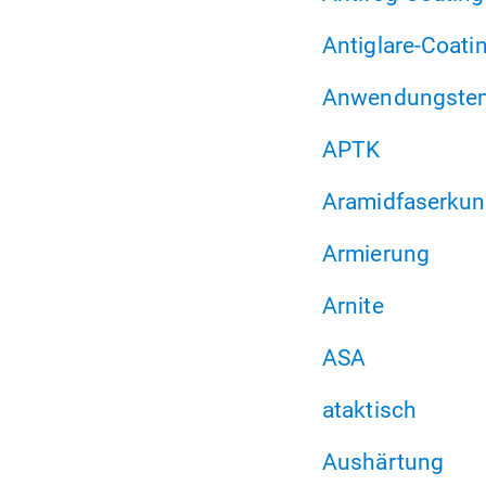
Antiglare-Coati
Anwendungstem
APTK
Aramidfaserkun
Armierung
Arnite
ASA
ataktisch
Aushärtung