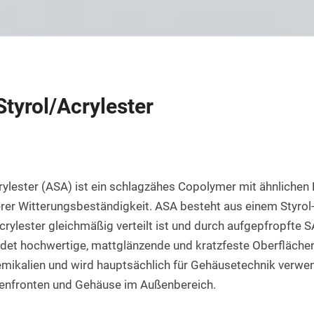
Rundstab aus PET natur
Teflon-PTFE Scheiben
Silikonschnur
HPL Platten
Rundstab aus POM-H natur
Polyethylen - PE Scheiben
Bakelit Platten
Rundstab aus PVDF natur
PUR-Polyurethan Scheiben
Aluverbundplatten
Rundstab aus ABS natur
SBR Gummi Scheiben
/Styrol/Acrylester
PVC-Hartschaum Platten
Polypropylen Rundstab
Filzscheiben
PETG Platten
Rundstab HGW 2088
Polycarbonat Scheiben
Rundstab Acrylglas
crylester (ASA) ist ein schlagzähes Copolymer mit ähnlichen
rer Witterungsbeständigkeit. ASA besteht aus einem Styrol-A
PCTFE-Rundstab
crylester gleichmäßig verteilt ist und durch aufgepfropfte S
PVC-Hart Rundstab
ldet hochwertige, mattglänzende und kratzfeste Oberflächen,
ikalien und wird hauptsächlich für Gehäusetechnik verwend
Rundstab aus PC farblos
ienfronten und Gehäuse im Außenbereich.
Polyurethan Rundstab