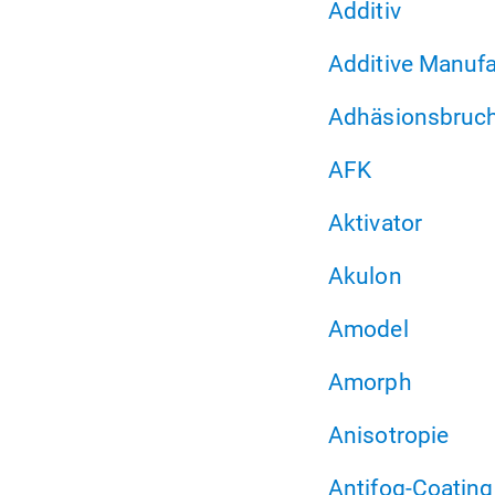
Additiv
Additive Manufa
Adhäsionsbruc
AFK
Aktivator
Akulon
Amodel
Amorph
Anisotropie
Antifog-Coating