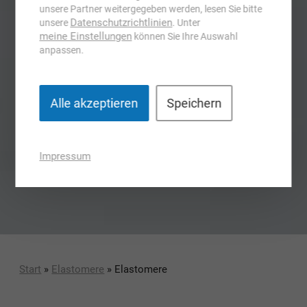
unsere Partner weitergegeben werden, lesen Sie bitte
Datenschutzrichtlinien
unsere
. Unter
meine Einstellungen
können Sie Ihre Auswahl
anpassen.
Alle akzeptieren
Speichern
Impressum
Start
»
Elastomere
» Elastomere