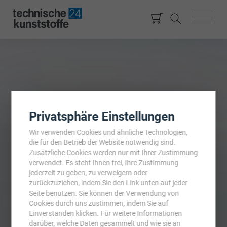
Privatsphäre Einstellungen
Wir verwenden Cookies und ähnliche Technologien,
die für den Betrieb der Website notwendig sind.
Zusätzliche Cookies werden nur mit Ihrer Zustimmung
verwendet. Es steht Ihnen frei, Ihre Zustimmung
jederzeit zu geben, zu verweigern oder
zurückzuziehen, indem Sie den Link unten auf jeder
Seite benutzen. Sie können der Verwendung von
Cookies durch uns zustimmen, indem Sie auf
Einverstanden klicken. Für weitere Informationen
darüber, welche Daten gesammelt und wie sie an