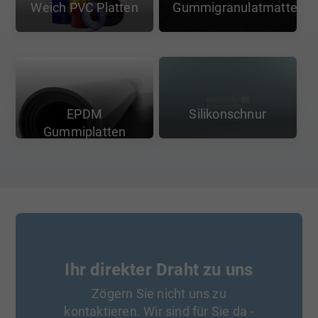
Weich PVC Platten
Gummigranulatmatten
EPDM
Silikonschnur
Gummiplatten
Ihr direkter Draht zu uns
Zögern Sie nicht uns zu
kontaktieren. Wir sind für Sie da -