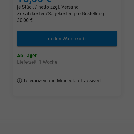
je Stück / netto zzgl. Versand
Zusatzkosten/Sägekosten pro Bestellung:
30,00 €
in den Warenkorb
Ab Lager
Lieferzeit: 1 Woche
ⓘ Toleranzen und Mindestauftragswert
Tol. Plattenzuschnitte: Stärke herstellblank
(nach Herstellertoleranz)*, Länge und Breite
gesägt 0 |+3 mm
Tol. Platten / Rundstäbe: Stärke / Ø
herstellblank (nach Herstellertoleranz)*,
Länge 0 | +3%, Breite 0 | +4%
Hinweis: Halbzeuge gem. DIN EN 15860 &