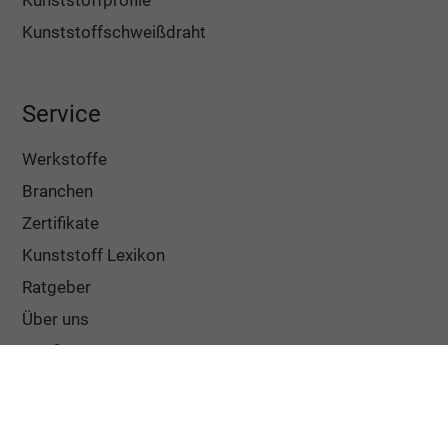
Kunststoffschweißdraht
Service
Werkstoffe
Branchen
Zertifikate
Kunststoff Lexikon
Ratgeber
Über uns
Häufige Fragen
Bestellablauf
Lieferung und Verpackung
Versandkosten