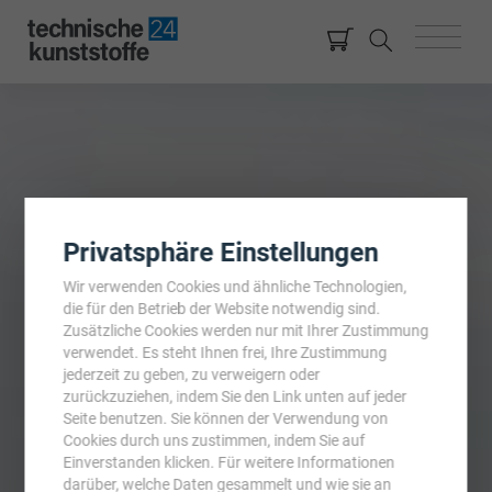
Privatsphäre Einstellungen
Wir verwenden Cookies und ähnliche Technologien,
die für den Betrieb der Website notwendig sind.
Zusätzliche Cookies werden nur mit Ihrer Zustimmung
verwendet. Es steht Ihnen frei, Ihre Zustimmung
jederzeit zu geben, zu verweigern oder
zurückzuziehen, indem Sie den Link unten auf jeder
Seite benutzen. Sie können der Verwendung von
Cookies durch uns zustimmen, indem Sie auf
Einverstanden klicken. Für weitere Informationen
darüber, welche Daten gesammelt und wie sie an