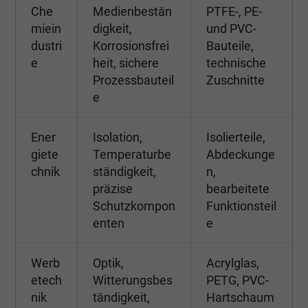
Che
Medienbestän
PTFE-, PE-
miein
digkeit,
und PVC-
dustri
Korrosionsfrei
Bauteile,
e
heit, sichere
technische
Prozessbauteil
Zuschnitte
e
Ener
Isolation,
Isolierteile,
giete
Temperaturbe
Abdeckunge
chnik
ständigkeit,
n,
präzise
bearbeitete
Schutzkompon
Funktionsteil
enten
e
Werb
Optik,
Acrylglas,
etech
Witterungsbes
PETG, PVC-
nik
tändigkeit,
Hartschaum