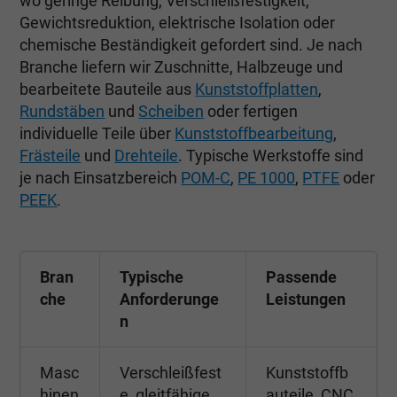
wo geringe Reibung, Verschleißfestigkeit,
Gewichtsreduktion, elektrische Isolation oder
chemische Beständigkeit gefordert sind. Je nach
Branche liefern wir Zuschnitte, Halbzeuge und
bearbeitete Bauteile aus
Kunststoffplatten
,
Rundstäben
und
Scheiben
oder fertigen
individuelle Teile über
Kunststoffbearbeitung
,
Frästeile
und
Drehteile
. Typische Werkstoffe sind
je nach Einsatzbereich
POM-C
,
PE 1000
,
PTFE
oder
PEEK
.
Bran
Typische
Passende
che
Anforderunge
Leistungen
n
Masc
Verschleißfest
Kunststoffb
hinen
e, gleitfähige
auteile, CNC